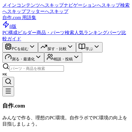
メインコンテンツへスキップ
ナビゲーションへスキップ
検索
へスキップ
フッターへスキップ
自作.com 用語集
β版
PC構成ビルダー
商品・パーツ検索
人気ランキング
パーツ比
較ガイド
PCを組む
探す・比較
学ぶ
測る・最適化
相談・投稿
⌘K
自作.com
みんなで作る、理想のPC環境
。
自作ラボ
でPC環境の向上を
目指しましょう。