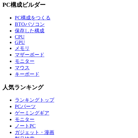
PC構成ビルダー
PC構成をつくる
BTOパソコン
保存した構成
CPU
GPU
メモリ
マザーボード
モニター
マウス
キーボード
人気ランキング
ランキングトップ
PCパーツ
ゲーミングギア
モニター
ノートPC
ガジェット・漫画