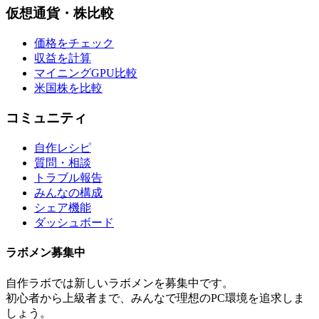
仮想通貨・株比較
価格をチェック
収益を計算
マイニングGPU比較
米国株を比較
コミュニティ
自作レシピ
質問・相談
トラブル報告
みんなの構成
シェア機能
ダッシュボード
ラボメン
募集中
自作ラボ
では新しい
ラボメン
を募集中です。
初心者から上級者まで、みんなで理想のPC環境を追求しま
しょう。