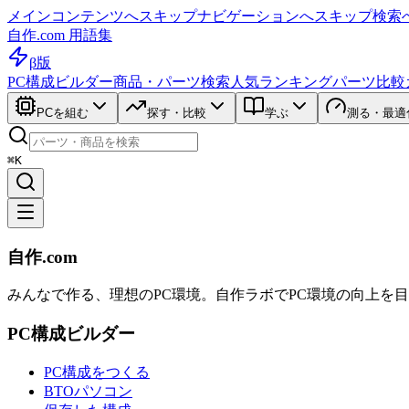
メインコンテンツへスキップ
ナビゲーションへスキップ
検索
自作.com 用語集
β版
PC構成ビルダー
商品・パーツ検索
人気ランキング
パーツ比較
PCを組む
探す・比較
学ぶ
測る・最適
⌘K
自作.com
みんなで作る、理想のPC環境
。
自作ラボ
でPC環境の向上を
PC構成ビルダー
PC構成をつくる
BTOパソコン