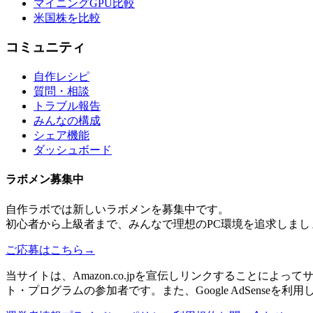
マイニングGPU比較
米国株を比較
コミュニティ
自作レシピ
質問・相談
トラブル報告
みんなの構成
シェア機能
ダッシュボード
ラボメン
募集中
自作ラボ
では新しい
ラボメン
を募集中です。
初心者から上級者まで、みんなで理想のPC環境を追求しまし
ご応募はこちら
→
当サイトは、Amazon.co.jpを宣伝しリンクすることに
ト・プログラムの参加者です。また、Google AdSenseを