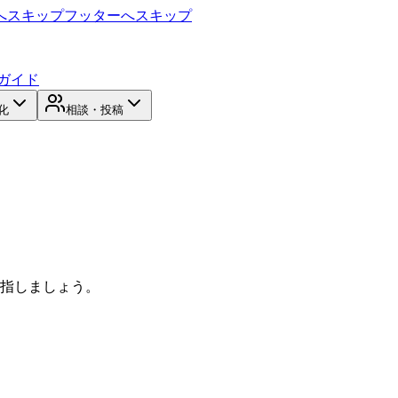
へスキップ
フッターへスキップ
ガイド
化
相談・投稿
目指しましょう。