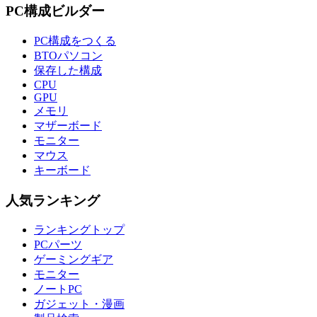
PC構成ビルダー
PC構成をつくる
BTOパソコン
保存した構成
CPU
GPU
メモリ
マザーボード
モニター
マウス
キーボード
人気ランキング
ランキングトップ
PCパーツ
ゲーミングギア
モニター
ノートPC
ガジェット・漫画