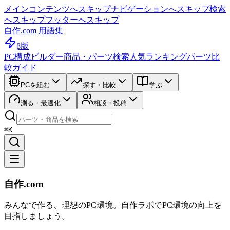
メインコンテンツへスキップ
ナビゲーションへスキップ
検索
へスキップ
フッターへスキップ
自作.com 用語集
β版
PC構成ビルダー
商品・パーツ検索
人気ランキング
パーツ比
較ガイド
PCを組む
探す・比較
学ぶ
測る・最適化
相談・投稿
⌘K
自作.com
みんなで作る、理想のPC環境
。
自作ラボ
でPC環境の向上を
目指しましょう。