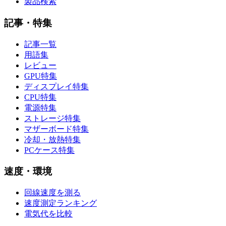
製品検索
記事・特集
記事一覧
用語集
レビュー
GPU特集
ディスプレイ特集
CPU特集
電源特集
ストレージ特集
マザーボード特集
冷却・放熱特集
PCケース特集
速度・環境
回線速度を測る
速度測定ランキング
電気代を比較