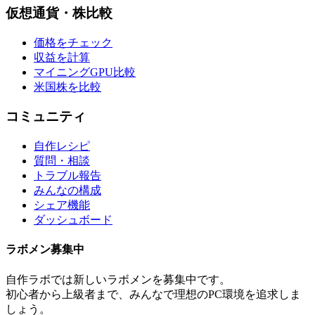
仮想通貨・株比較
価格をチェック
収益を計算
マイニングGPU比較
米国株を比較
コミュニティ
自作レシピ
質問・相談
トラブル報告
みんなの構成
シェア機能
ダッシュボード
ラボメン
募集中
自作ラボ
では新しい
ラボメン
を募集中です。
初心者から上級者まで、みんなで理想のPC環境を追求しま
しょう。