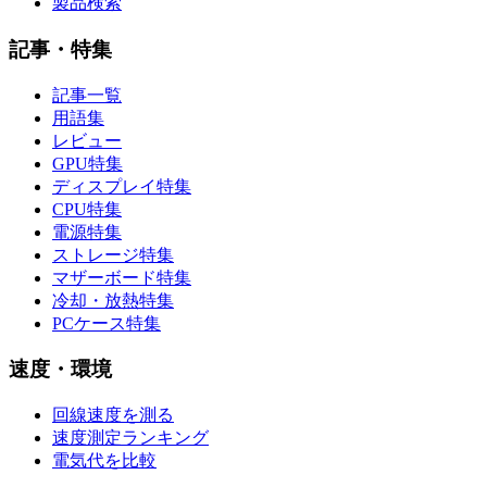
製品検索
記事・特集
記事一覧
用語集
レビュー
GPU特集
ディスプレイ特集
CPU特集
電源特集
ストレージ特集
マザーボード特集
冷却・放熱特集
PCケース特集
速度・環境
回線速度を測る
速度測定ランキング
電気代を比較