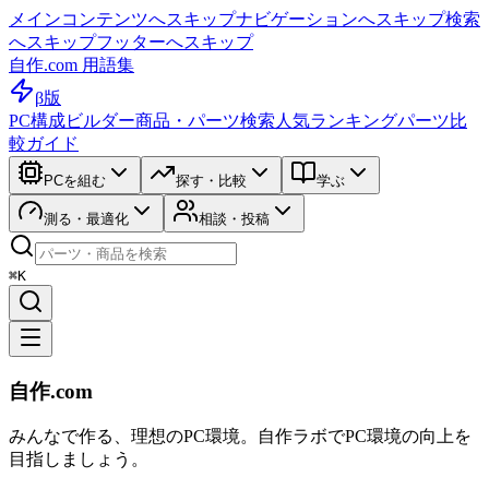
メインコンテンツへスキップ
ナビゲーションへスキップ
検索
へスキップ
フッターへスキップ
自作.com 用語集
β版
PC構成ビルダー
商品・パーツ検索
人気ランキング
パーツ比
較ガイド
PCを組む
探す・比較
学ぶ
測る・最適化
相談・投稿
⌘K
自作.com
みんなで作る、理想のPC環境
。
自作ラボ
でPC環境の向上を
目指しましょう。