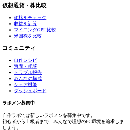
仮想通貨・株比較
価格をチェック
収益を計算
マイニングGPU比較
米国株を比較
コミュニティ
自作レシピ
質問・相談
トラブル報告
みんなの構成
シェア機能
ダッシュボード
ラボメン
募集中
自作ラボ
では新しい
ラボメン
を募集中です。
初心者から上級者まで、みんなで理想のPC環境を追求しま
しょう。