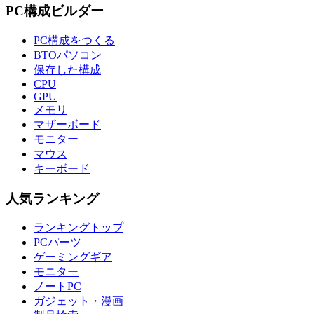
PC構成ビルダー
PC構成をつくる
BTOパソコン
保存した構成
CPU
GPU
メモリ
マザーボード
モニター
マウス
キーボード
人気ランキング
ランキングトップ
PCパーツ
ゲーミングギア
モニター
ノートPC
ガジェット・漫画