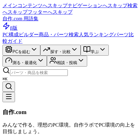
メインコンテンツへスキップ
ナビゲーションへスキップ
検索
へスキップ
フッターへスキップ
自作.com 用語集
β版
PC構成ビルダー
商品・パーツ検索
人気ランキング
パーツ比
較ガイド
PCを組む
探す・比較
学ぶ
測る・最適化
相談・投稿
⌘K
自作.com
みんなで作る、理想のPC環境
。
自作ラボ
でPC環境の向上を
目指しましょう。