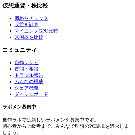
仮想通貨・株比較
価格をチェック
収益を計算
マイニングGPU比較
米国株を比較
コミュニティ
自作レシピ
質問・相談
トラブル報告
みんなの構成
シェア機能
ダッシュボード
ラボメン
募集中
自作ラボ
では新しい
ラボメン
を募集中です。
初心者から上級者まで、みんなで理想のPC環境を追求しま
しょう。