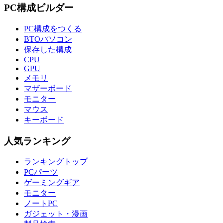
PC構成ビルダー
PC構成をつくる
BTOパソコン
保存した構成
CPU
GPU
メモリ
マザーボード
モニター
マウス
キーボード
人気ランキング
ランキングトップ
PCパーツ
ゲーミングギア
モニター
ノートPC
ガジェット・漫画