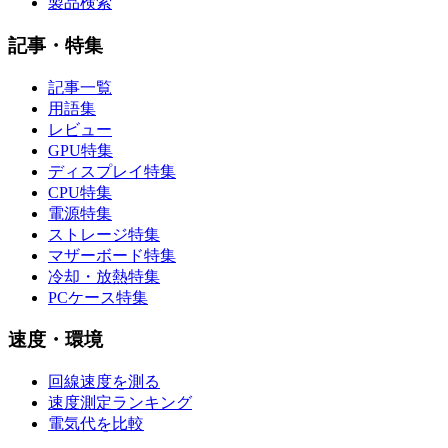
製品検索
記事・特集
記事一覧
用語集
レビュー
GPU特集
ディスプレイ特集
CPU特集
電源特集
ストレージ特集
マザーボード特集
冷却・放熱特集
PCケース特集
速度・環境
回線速度を測る
速度測定ランキング
電気代を比較