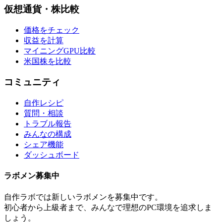
仮想通貨・株比較
価格をチェック
収益を計算
マイニングGPU比較
米国株を比較
コミュニティ
自作レシピ
質問・相談
トラブル報告
みんなの構成
シェア機能
ダッシュボード
ラボメン
募集中
自作ラボ
では新しい
ラボメン
を募集中です。
初心者から上級者まで、みんなで理想のPC環境を追求しま
しょう。