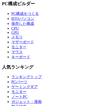
PC構成ビルダー
PC構成をつくる
BTOパソコン
保存した構成
CPU
GPU
メモリ
マザーボード
モニター
マウス
キーボード
人気ランキング
ランキングトップ
PCパーツ
ゲーミングギア
モニター
ノートPC
ガジェット・漫画