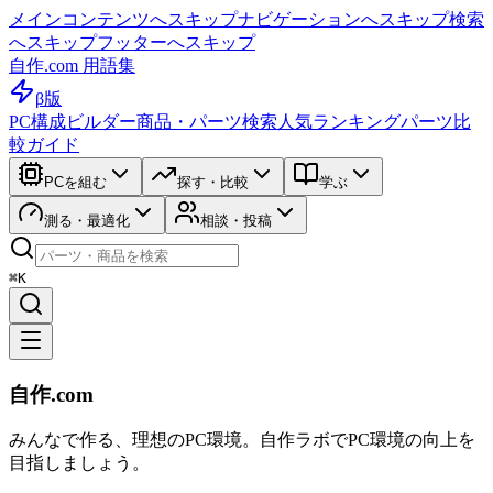
メインコンテンツへスキップ
ナビゲーションへスキップ
検索
へスキップ
フッターへスキップ
自作.com 用語集
β版
PC構成ビルダー
商品・パーツ検索
人気ランキング
パーツ比
較ガイド
PCを組む
探す・比較
学ぶ
測る・最適化
相談・投稿
⌘K
自作.com
みんなで作る、理想のPC環境
。
自作ラボ
でPC環境の向上を
目指しましょう。