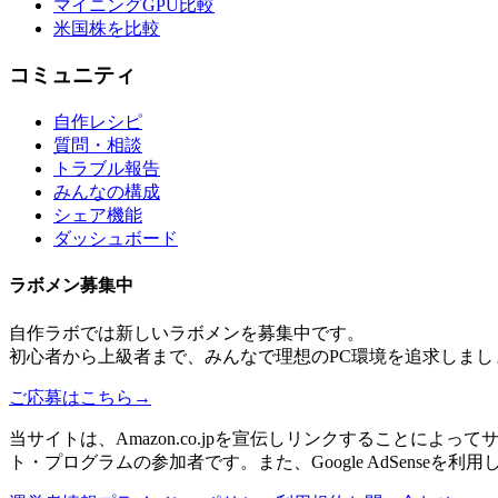
マイニングGPU比較
米国株を比較
コミュニティ
自作レシピ
質問・相談
トラブル報告
みんなの構成
シェア機能
ダッシュボード
ラボメン
募集中
自作ラボ
では新しい
ラボメン
を募集中です。
初心者から上級者まで、みんなで理想のPC環境を追求しまし
ご応募はこちら
→
当サイトは、Amazon.co.jpを宣伝しリンクすることに
ト・プログラムの参加者です。また、Google AdSenseを