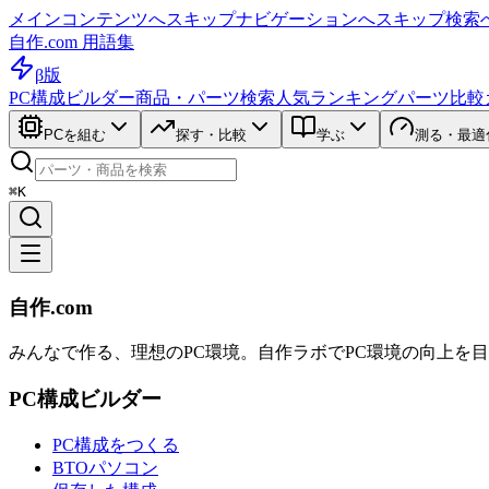
メインコンテンツへスキップ
ナビゲーションへスキップ
検索
自作.com 用語集
β版
PC構成ビルダー
商品・パーツ検索
人気ランキング
パーツ比較
PCを組む
探す・比較
学ぶ
測る・最適
⌘K
自作.com
みんなで作る、理想のPC環境
。
自作ラボ
でPC環境の向上を
PC構成ビルダー
PC構成をつくる
BTOパソコン