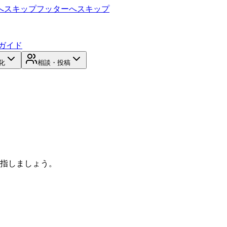
へスキップ
フッターへスキップ
ガイド
化
相談・投稿
目指しましょう。