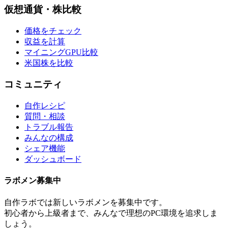
仮想通貨・株比較
価格をチェック
収益を計算
マイニングGPU比較
米国株を比較
コミュニティ
自作レシピ
質問・相談
トラブル報告
みんなの構成
シェア機能
ダッシュボード
ラボメン
募集中
自作ラボ
では新しい
ラボメン
を募集中です。
初心者から上級者まで、みんなで理想のPC環境を追求しま
しょう。