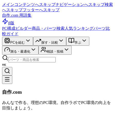
メインコンテンツへスキップ
ナビゲーションへスキップ
検索
へスキップ
フッターへスキップ
自作.com 用語集
β版
PC構成ビルダー
商品・パーツ検索
人気ランキング
パーツ比
較ガイド
PCを組む
探す・比較
学ぶ
測る・最適化
相談・投稿
⌘K
自作.com
みんなで作る、理想のPC環境
。
自作ラボ
でPC環境の向上を
目指しましょう。