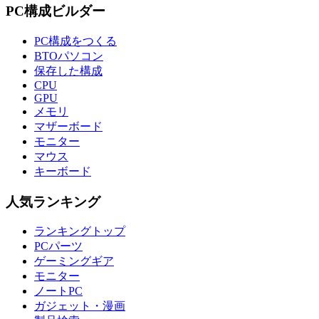
PC構成ビルダー
PC構成をつくる
BTOパソコン
保存した構成
CPU
GPU
メモリ
マザーボード
モニター
マウス
キーボード
人気ランキング
ランキングトップ
PCパーツ
ゲーミングギア
モニター
ノートPC
ガジェット・漫画