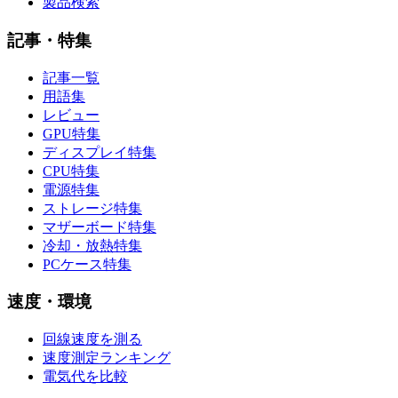
製品検索
記事・特集
記事一覧
用語集
レビュー
GPU特集
ディスプレイ特集
CPU特集
電源特集
ストレージ特集
マザーボード特集
冷却・放熱特集
PCケース特集
速度・環境
回線速度を測る
速度測定ランキング
電気代を比較