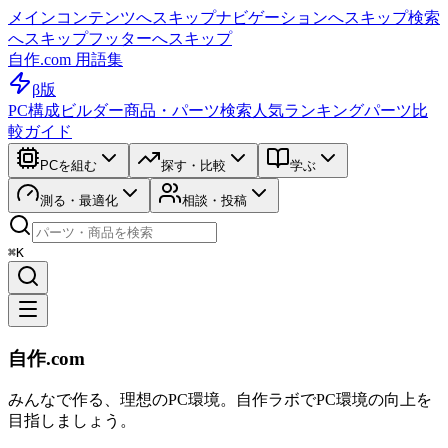
メインコンテンツへスキップ
ナビゲーションへスキップ
検索
へスキップ
フッターへスキップ
自作.com 用語集
β版
PC構成ビルダー
商品・パーツ検索
人気ランキング
パーツ比
較ガイド
PCを組む
探す・比較
学ぶ
測る・最適化
相談・投稿
⌘K
自作.com
みんなで作る、理想のPC環境
。
自作ラボ
でPC環境の向上を
目指しましょう。