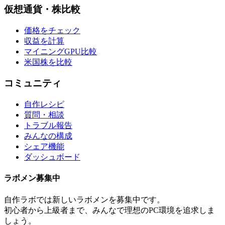
仮想通貨・株比較
価格をチェック
収益を計算
マイニングGPU比較
米国株を比較
コミュニティ
自作レシピ
質問・相談
トラブル報告
みんなの構成
シェア機能
ダッシュボード
ラボメン
募集中
自作ラボ
では新しい
ラボメン
を募集中です。
初心者から上級者まで、みんなで理想のPC環境を追求しま
しょう。