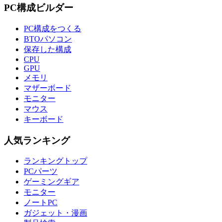
PC構成ビルダー
PC構成をつくる
BTOパソコン
保存した構成
CPU
GPU
メモリ
マザーボード
モニター
マウス
キーボード
人気ランキング
ランキングトップ
PCパーツ
ゲーミングギア
モニター
ノートPC
ガジェット・漫画