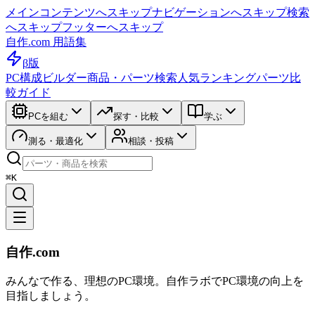
メインコンテンツへスキップ
ナビゲーションへスキップ
検索
へスキップ
フッターへスキップ
自作.com 用語集
β版
PC構成ビルダー
商品・パーツ検索
人気ランキング
パーツ比
較ガイド
PCを組む
探す・比較
学ぶ
測る・最適化
相談・投稿
⌘K
自作.com
みんなで作る、理想のPC環境
。
自作ラボ
でPC環境の向上を
目指しましょう。