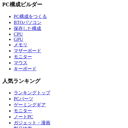
PC構成ビルダー
PC構成をつくる
BTOパソコン
保存した構成
CPU
GPU
メモリ
マザーボード
モニター
マウス
キーボード
人気ランキング
ランキングトップ
PCパーツ
ゲーミングギア
モニター
ノートPC
ガジェット・漫画