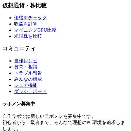
仮想通貨・株比較
価格をチェック
収益を計算
マイニングGPU比較
米国株を比較
コミュニティ
自作レシピ
質問・相談
トラブル報告
みんなの構成
シェア機能
ダッシュボード
ラボメン
募集中
自作ラボ
では新しい
ラボメン
を募集中です。
初心者から上級者まで、みんなで理想のPC環境を追求しま
しょう。