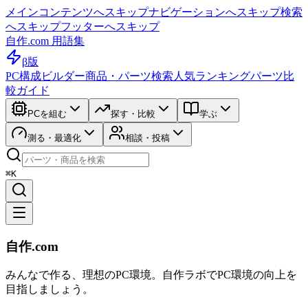
メインコンテンツへスキップ
ナビゲーションへスキップ
検索
へスキップ
フッターへスキップ
自作.com 用語集
β版
PC構成ビルダー
商品・パーツ検索
人気ランキング
パーツ比
較ガイド
PCを組む
探す・比較
学ぶ
測る・最適化
相談・投稿
⌘K
自作.com
みんなで作る、理想のPC環境
。
自作ラボ
でPC環境の向上を
目指しましょう。