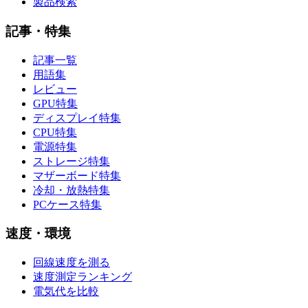
製品検索
記事・特集
記事一覧
用語集
レビュー
GPU特集
ディスプレイ特集
CPU特集
電源特集
ストレージ特集
マザーボード特集
冷却・放熱特集
PCケース特集
速度・環境
回線速度を測る
速度測定ランキング
電気代を比較