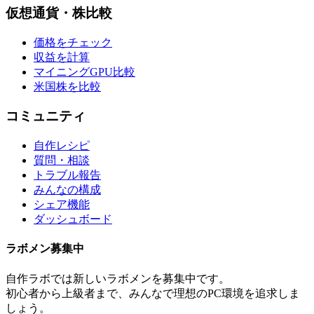
仮想通貨・株比較
価格をチェック
収益を計算
マイニングGPU比較
米国株を比較
コミュニティ
自作レシピ
質問・相談
トラブル報告
みんなの構成
シェア機能
ダッシュボード
ラボメン
募集中
自作ラボ
では新しい
ラボメン
を募集中です。
初心者から上級者まで、みんなで理想のPC環境を追求しま
しょう。