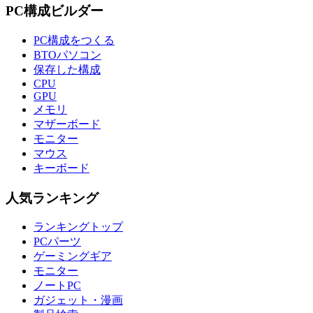
PC構成ビルダー
PC構成をつくる
BTOパソコン
保存した構成
CPU
GPU
メモリ
マザーボード
モニター
マウス
キーボード
人気ランキング
ランキングトップ
PCパーツ
ゲーミングギア
モニター
ノートPC
ガジェット・漫画