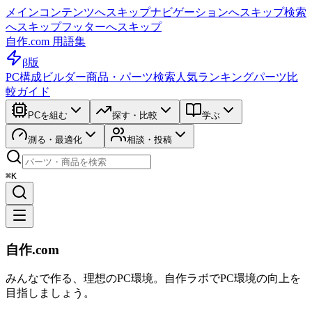
メインコンテンツへスキップ
ナビゲーションへスキップ
検索
へスキップ
フッターへスキップ
自作.com 用語集
β版
PC構成ビルダー
商品・パーツ検索
人気ランキング
パーツ比
較ガイド
PCを組む
探す・比較
学ぶ
測る・最適化
相談・投稿
⌘K
自作.com
みんなで作る、理想のPC環境
。
自作ラボ
でPC環境の向上を
目指しましょう。