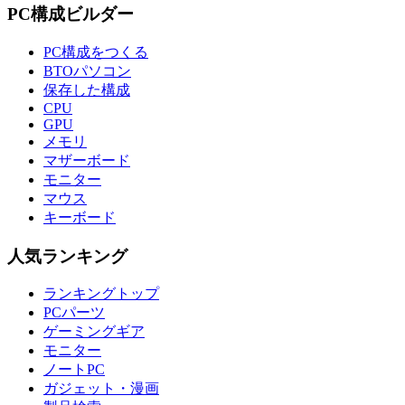
PC構成ビルダー
PC構成をつくる
BTOパソコン
保存した構成
CPU
GPU
メモリ
マザーボード
モニター
マウス
キーボード
人気ランキング
ランキングトップ
PCパーツ
ゲーミングギア
モニター
ノートPC
ガジェット・漫画