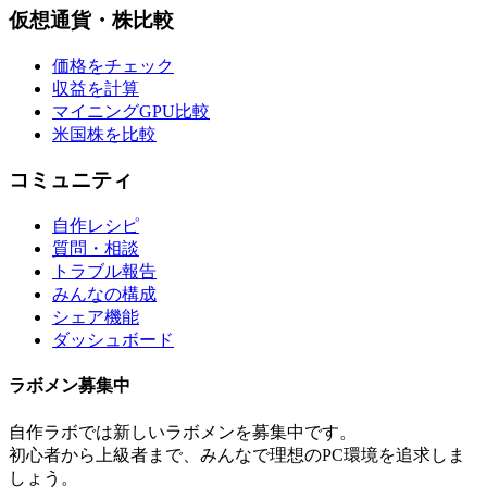
仮想通貨・株比較
価格をチェック
収益を計算
マイニングGPU比較
米国株を比較
コミュニティ
自作レシピ
質問・相談
トラブル報告
みんなの構成
シェア機能
ダッシュボード
ラボメン
募集中
自作ラボ
では新しい
ラボメン
を募集中です。
初心者から上級者まで、みんなで理想のPC環境を追求しま
しょう。