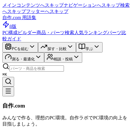
メインコンテンツへスキップ
ナビゲーションへスキップ
検索
へスキップ
フッターへスキップ
自作.com 用語集
β版
PC構成ビルダー
商品・パーツ検索
人気ランキング
パーツ比
較ガイド
PCを組む
探す・比較
学ぶ
測る・最適化
相談・投稿
⌘K
自作.com
みんなで作る、理想のPC環境
。
自作ラボ
でPC環境の向上を
目指しましょう。