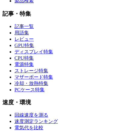
製品検索
記事・特集
記事一覧
用語集
レビュー
GPU特集
ディスプレイ特集
CPU特集
電源特集
ストレージ特集
マザーボード特集
冷却・放熱特集
PCケース特集
速度・環境
回線速度を測る
速度測定ランキング
電気代を比較