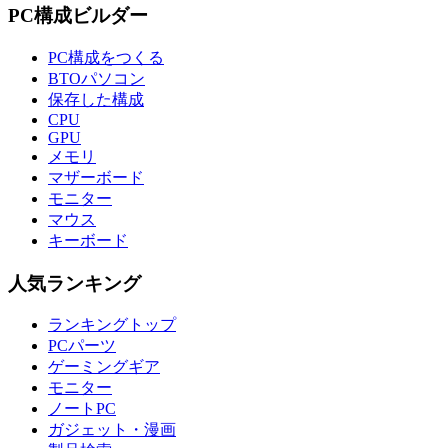
PC構成ビルダー
PC構成をつくる
BTOパソコン
保存した構成
CPU
GPU
メモリ
マザーボード
モニター
マウス
キーボード
人気ランキング
ランキングトップ
PCパーツ
ゲーミングギア
モニター
ノートPC
ガジェット・漫画