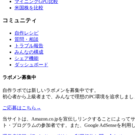
マイニングGPU比較
米国株を比較
コミュニティ
自作レシピ
質問・相談
トラブル報告
みんなの構成
シェア機能
ダッシュボード
ラボメン
募集中
自作ラボ
では新しい
ラボメン
を募集中です。
初心者から上級者まで、みんなで理想のPC環境を追求しまし
ご応募はこちら
→
当サイトは、Amazon.co.jpを宣伝しリンクすることに
ト・プログラムの参加者です。また、Google AdSenseを