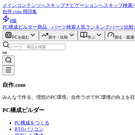
メインコンテンツへスキップ
ナビゲーションへスキップ
検索
自作.com 用語集
β版
PC構成ビルダー
商品・パーツ検索
人気ランキング
パーツ比較
PCを組む
探す・比較
学ぶ
測る・最適
⌘K
自作.com
みんなで作る、理想のPC環境
。
自作ラボ
でPC環境の向上を
PC構成ビルダー
PC構成をつくる
BTOパソコン