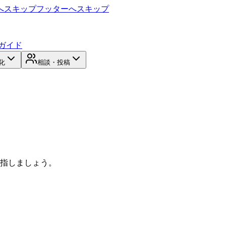
へスキップ
フッターへスキップ
ガイド
化
相談・投稿
目指しましょう。