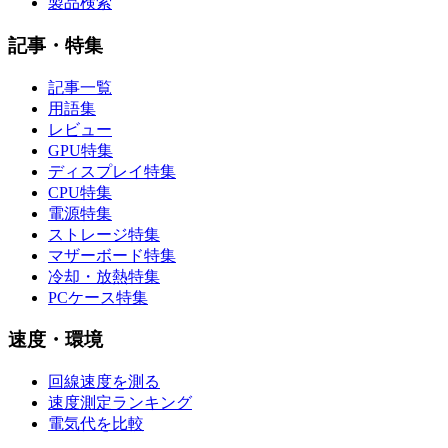
製品検索
記事・特集
記事一覧
用語集
レビュー
GPU特集
ディスプレイ特集
CPU特集
電源特集
ストレージ特集
マザーボード特集
冷却・放熱特集
PCケース特集
速度・環境
回線速度を測る
速度測定ランキング
電気代を比較