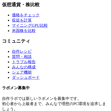
仮想通貨・株比較
価格をチェック
収益を計算
マイニングGPU比較
米国株を比較
コミュニティ
自作レシピ
質問・相談
トラブル報告
みんなの構成
シェア機能
ダッシュボード
ラボメン
募集中
自作ラボ
では新しい
ラボメン
を募集中です。
初心者から上級者まで、みんなで理想のPC環境を追求しま
しょう。