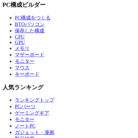
PC構成ビルダー
PC構成をつくる
BTOパソコン
保存した構成
CPU
GPU
メモリ
マザーボード
モニター
マウス
キーボード
人気ランキング
ランキングトップ
PCパーツ
ゲーミングギア
モニター
ノートPC
ガジェット・漫画