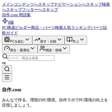
メインコンテンツへスキップ
ナビゲーションへスキップ
検索
へスキップ
フッターへスキップ
自作.com 用語集
β版
PC構成ビルダー
商品・パーツ検索
人気ランキング
パーツ比
較ガイド
PCを組む
探す・比較
学ぶ
測る・最適化
相談・投稿
⌘K
自作.com
みんなで作る、理想のPC環境
。
自作ラボ
でPC環境の向上を
目指しましょう。