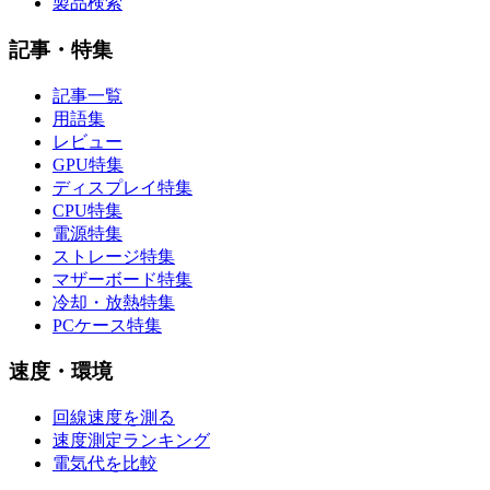
製品検索
記事・特集
記事一覧
用語集
レビュー
GPU特集
ディスプレイ特集
CPU特集
電源特集
ストレージ特集
マザーボード特集
冷却・放熱特集
PCケース特集
速度・環境
回線速度を測る
速度測定ランキング
電気代を比較