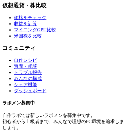
仮想通貨・株比較
価格をチェック
収益を計算
マイニングGPU比較
米国株を比較
コミュニティ
自作レシピ
質問・相談
トラブル報告
みんなの構成
シェア機能
ダッシュボード
ラボメン
募集中
自作ラボ
では新しい
ラボメン
を募集中です。
初心者から上級者まで、みんなで理想のPC環境を追求しま
しょう。