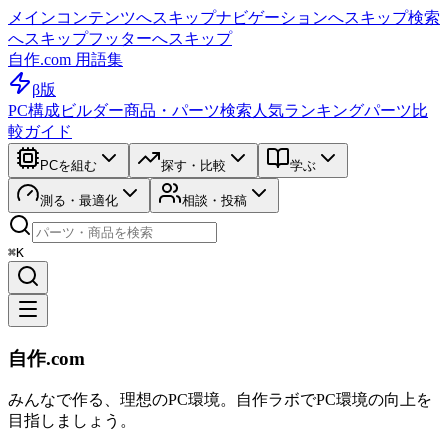
メインコンテンツへスキップ
ナビゲーションへスキップ
検索
へスキップ
フッターへスキップ
自作.com 用語集
β版
PC構成ビルダー
商品・パーツ検索
人気ランキング
パーツ比
較ガイド
PCを組む
探す・比較
学ぶ
測る・最適化
相談・投稿
⌘K
自作.com
みんなで作る、理想のPC環境
。
自作ラボ
でPC環境の向上を
目指しましょう。