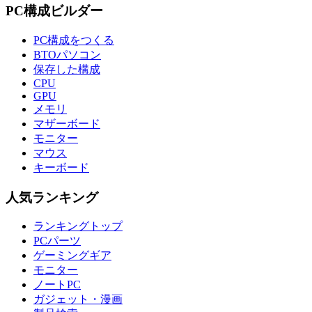
PC構成ビルダー
PC構成をつくる
BTOパソコン
保存した構成
CPU
GPU
メモリ
マザーボード
モニター
マウス
キーボード
人気ランキング
ランキングトップ
PCパーツ
ゲーミングギア
モニター
ノートPC
ガジェット・漫画