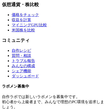
仮想通貨・株比較
価格をチェック
収益を計算
マイニングGPU比較
米国株を比較
コミュニティ
自作レシピ
質問・相談
トラブル報告
みんなの構成
シェア機能
ダッシュボード
ラボメン
募集中
自作ラボ
では新しい
ラボメン
を募集中です。
初心者から上級者まで、みんなで理想のPC環境を追求しま
しょう。