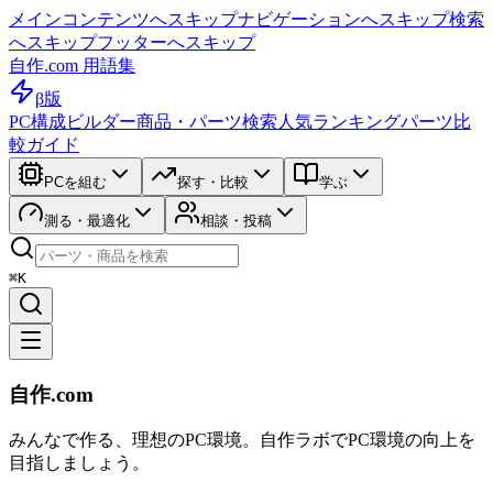
メインコンテンツへスキップ
ナビゲーションへスキップ
検索
へスキップ
フッターへスキップ
自作.com 用語集
β版
PC構成ビルダー
商品・パーツ検索
人気ランキング
パーツ比
較ガイド
PCを組む
探す・比較
学ぶ
測る・最適化
相談・投稿
⌘K
自作.com
みんなで作る、理想のPC環境
。
自作ラボ
でPC環境の向上を
目指しましょう。