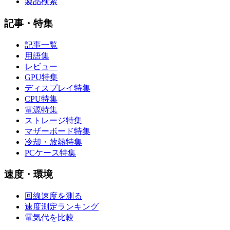
製品検索
記事・特集
記事一覧
用語集
レビュー
GPU特集
ディスプレイ特集
CPU特集
電源特集
ストレージ特集
マザーボード特集
冷却・放熱特集
PCケース特集
速度・環境
回線速度を測る
速度測定ランキング
電気代を比較