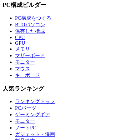
PC構成ビルダー
PC構成をつくる
BTOパソコン
保存した構成
CPU
GPU
メモリ
マザーボード
モニター
マウス
キーボード
人気ランキング
ランキングトップ
PCパーツ
ゲーミングギア
モニター
ノートPC
ガジェット・漫画