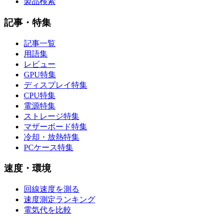
製品検索
記事・特集
記事一覧
用語集
レビュー
GPU特集
ディスプレイ特集
CPU特集
電源特集
ストレージ特集
マザーボード特集
冷却・放熱特集
PCケース特集
速度・環境
回線速度を測る
速度測定ランキング
電気代を比較