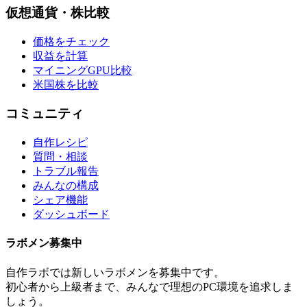
仮想通貨・株比較
価格をチェック
収益を計算
マイニングGPU比較
米国株を比較
コミュニティ
自作レシピ
質問・相談
トラブル報告
みんなの構成
シェア機能
ダッシュボード
ラボメン
募集中
自作ラボ
では新しい
ラボメン
を募集中です。
初心者から上級者まで、みんなで理想のPC環境を追求しま
しょう。