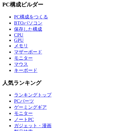
PC構成ビルダー
PC構成をつくる
BTOパソコン
保存した構成
CPU
GPU
メモリ
マザーボード
モニター
マウス
キーボード
人気ランキング
ランキングトップ
PCパーツ
ゲーミングギア
モニター
ノートPC
ガジェット・漫画