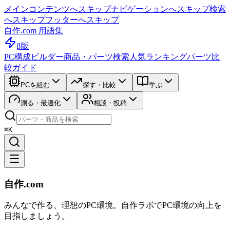
メインコンテンツへスキップ
ナビゲーションへスキップ
検索
へスキップ
フッターへスキップ
自作.com 用語集
β版
PC構成ビルダー
商品・パーツ検索
人気ランキング
パーツ比
較ガイド
PCを組む
探す・比較
学ぶ
測る・最適化
相談・投稿
⌘K
自作.com
みんなで作る、理想のPC環境
。
自作ラボ
でPC環境の向上を
目指しましょう。