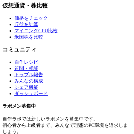
仮想通貨・株比較
価格をチェック
収益を計算
マイニングGPU比較
米国株を比較
コミュニティ
自作レシピ
質問・相談
トラブル報告
みんなの構成
シェア機能
ダッシュボード
ラボメン
募集中
自作ラボ
では新しい
ラボメン
を募集中です。
初心者から上級者まで、みんなで理想のPC環境を追求しま
しょう。