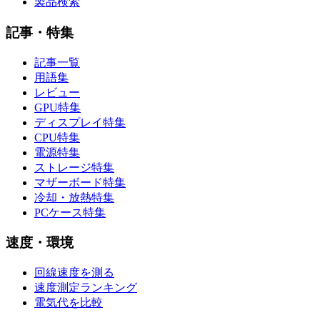
製品検索
記事・特集
記事一覧
用語集
レビュー
GPU特集
ディスプレイ特集
CPU特集
電源特集
ストレージ特集
マザーボード特集
冷却・放熱特集
PCケース特集
速度・環境
回線速度を測る
速度測定ランキング
電気代を比較