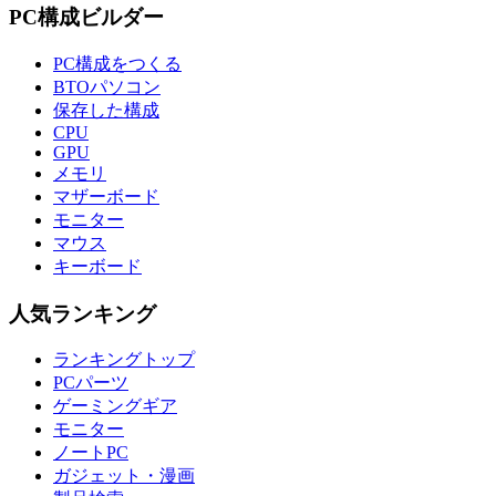
PC構成ビルダー
PC構成をつくる
BTOパソコン
保存した構成
CPU
GPU
メモリ
マザーボード
モニター
マウス
キーボード
人気ランキング
ランキングトップ
PCパーツ
ゲーミングギア
モニター
ノートPC
ガジェット・漫画