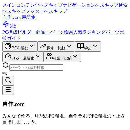
メインコンテンツへスキップ
ナビゲーションへスキップ
検索
へスキップ
フッターへスキップ
自作.com 用語集
β版
PC構成ビルダー
商品・パーツ検索
人気ランキング
パーツ比
較ガイド
PCを組む
探す・比較
学ぶ
測る・最適化
相談・投稿
⌘K
自作.com
みんなで作る、理想のPC環境
。
自作ラボ
でPC環境の向上を
目指しましょう。