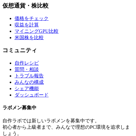
仮想通貨・株比較
価格をチェック
収益を計算
マイニングGPU比較
米国株を比較
コミュニティ
自作レシピ
質問・相談
トラブル報告
みんなの構成
シェア機能
ダッシュボード
ラボメン
募集中
自作ラボ
では新しい
ラボメン
を募集中です。
初心者から上級者まで、みんなで理想のPC環境を追求しま
しょう。