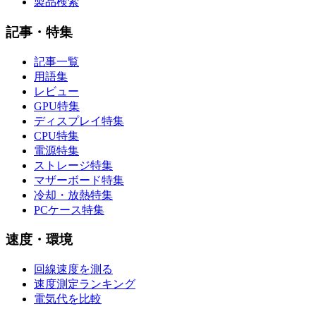
製品検索
記事・特集
記事一覧
用語集
レビュー
GPU特集
ディスプレイ特集
CPU特集
電源特集
ストレージ特集
マザーボード特集
冷却・放熱特集
PCケース特集
速度・環境
回線速度を測る
速度測定ランキング
電気代を比較