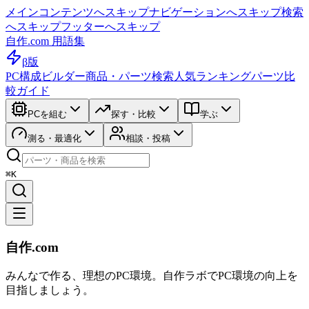
メインコンテンツへスキップ
ナビゲーションへスキップ
検索
へスキップ
フッターへスキップ
自作.com 用語集
β版
PC構成ビルダー
商品・パーツ検索
人気ランキング
パーツ比
較ガイド
PCを組む
探す・比較
学ぶ
測る・最適化
相談・投稿
⌘K
自作.com
みんなで作る、理想のPC環境
。
自作ラボ
でPC環境の向上を
目指しましょう。