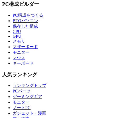
PC構成ビルダー
PC構成をつくる
BTOパソコン
保存した構成
CPU
GPU
メモリ
マザーボード
モニター
マウス
キーボード
人気ランキング
ランキングトップ
PCパーツ
ゲーミングギア
モニター
ノートPC
ガジェット・漫画