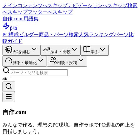
メインコンテンツへスキップ
ナビゲーションへスキップ
検索
へスキップ
フッターへスキップ
自作.com 用語集
β版
PC構成ビルダー
商品・パーツ検索
人気ランキング
パーツ比
較ガイド
PCを組む
探す・比較
学ぶ
測る・最適化
相談・投稿
⌘K
自作.com
みんなで作る、理想のPC環境
。
自作ラボ
でPC環境の向上を
目指しましょう。