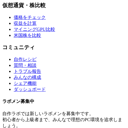
仮想通貨・株比較
価格をチェック
収益を計算
マイニングGPU比較
米国株を比較
コミュニティ
自作レシピ
質問・相談
トラブル報告
みんなの構成
シェア機能
ダッシュボード
ラボメン
募集中
自作ラボ
では新しい
ラボメン
を募集中です。
初心者から上級者まで、みんなで理想のPC環境を追求しま
しょう。