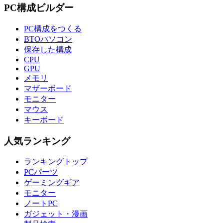
PC構成ビルダー
PC構成をつくる
BTOパソコン
保存した構成
CPU
GPU
メモリ
マザーボード
モニター
マウス
キーボード
人気ランキング
ランキングトップ
PCパーツ
ゲーミングギア
モニター
ノートPC
ガジェット・漫画