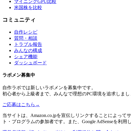
マイニングGPU比較
米国株を比較
コミュニティ
自作レシピ
質問・相談
トラブル報告
みんなの構成
シェア機能
ダッシュボード
ラボメン
募集中
自作ラボ
では新しい
ラボメン
を募集中です。
初心者から上級者まで、みんなで理想のPC環境を追求しまし
ご応募はこちら
→
当サイトは、Amazon.co.jpを宣伝しリンクすることに
ト・プログラムの参加者です。また、Google AdSenseを