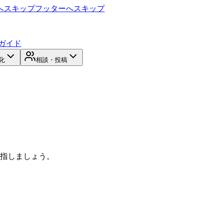
へスキップ
フッターへスキップ
ガイド
化
相談・投稿
目指しましょう。