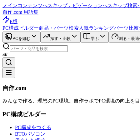
メインコンテンツへスキップ
ナビゲーションへスキップ
検索
自作.com 用語集
β版
PC構成ビルダー
商品・パーツ検索
人気ランキング
パーツ比較
PCを組む
探す・比較
学ぶ
測る・最適
⌘K
自作.com
みんなで作る、理想のPC環境
。
自作ラボ
でPC環境の向上を
PC構成ビルダー
PC構成をつくる
BTOパソコン