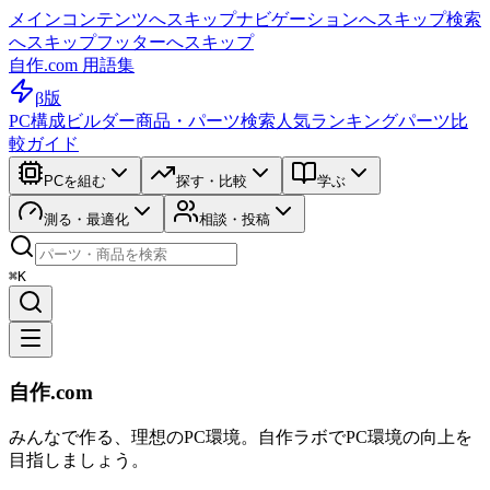
メインコンテンツへスキップ
ナビゲーションへスキップ
検索
へスキップ
フッターへスキップ
自作.com 用語集
β版
PC構成ビルダー
商品・パーツ検索
人気ランキング
パーツ比
較ガイド
PCを組む
探す・比較
学ぶ
測る・最適化
相談・投稿
⌘K
自作.com
みんなで作る、理想のPC環境
。
自作ラボ
でPC環境の向上を
目指しましょう。