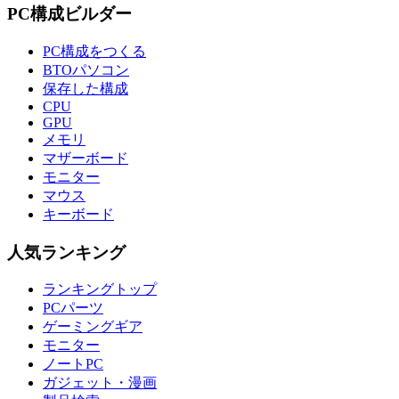
PC構成ビルダー
PC構成をつくる
BTOパソコン
保存した構成
CPU
GPU
メモリ
マザーボード
モニター
マウス
キーボード
人気ランキング
ランキングトップ
PCパーツ
ゲーミングギア
モニター
ノートPC
ガジェット・漫画