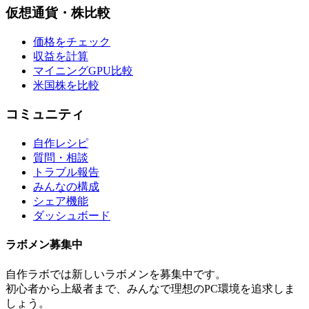
仮想通貨・株比較
価格をチェック
収益を計算
マイニングGPU比較
米国株を比較
コミュニティ
自作レシピ
質問・相談
トラブル報告
みんなの構成
シェア機能
ダッシュボード
ラボメン
募集中
自作ラボ
では新しい
ラボメン
を募集中です。
初心者から上級者まで、みんなで理想のPC環境を追求しま
しょう。