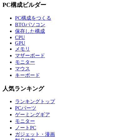
PC構成ビルダー
PC構成をつくる
BTOパソコン
保存した構成
CPU
GPU
メモリ
マザーボード
モニター
マウス
キーボード
人気ランキング
ランキングトップ
PCパーツ
ゲーミングギア
モニター
ノートPC
ガジェット・漫画