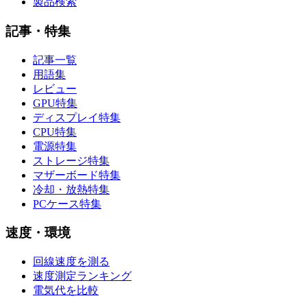
製品検索
記事・特集
記事一覧
用語集
レビュー
GPU特集
ディスプレイ特集
CPU特集
電源特集
ストレージ特集
マザーボード特集
冷却・放熱特集
PCケース特集
速度・環境
回線速度を測る
速度測定ランキング
電気代を比較