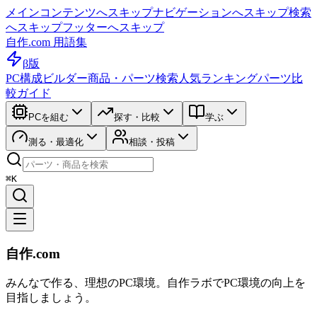
メインコンテンツへスキップ
ナビゲーションへスキップ
検索
へスキップ
フッターへスキップ
自作.com 用語集
β版
PC構成ビルダー
商品・パーツ検索
人気ランキング
パーツ比
較ガイド
PCを組む
探す・比較
学ぶ
測る・最適化
相談・投稿
⌘K
自作.com
みんなで作る、理想のPC環境
。
自作ラボ
でPC環境の向上を
目指しましょう。