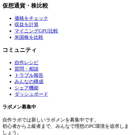
仮想通貨・株比較
価格をチェック
収益を計算
マイニングGPU比較
米国株を比較
コミュニティ
自作レシピ
質問・相談
トラブル報告
みんなの構成
シェア機能
ダッシュボード
ラボメン
募集中
自作ラボ
では新しい
ラボメン
を募集中です。
初心者から上級者まで、みんなで理想のPC環境を追求しま
しょう。