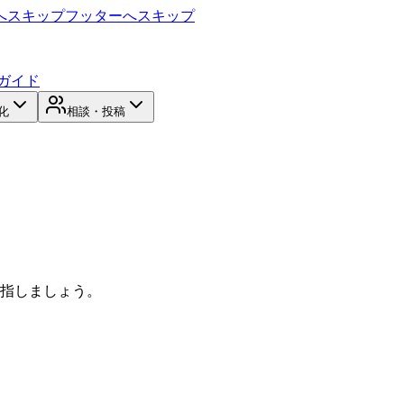
へスキップ
フッターへスキップ
ガイド
化
相談・投稿
目指しましょう。