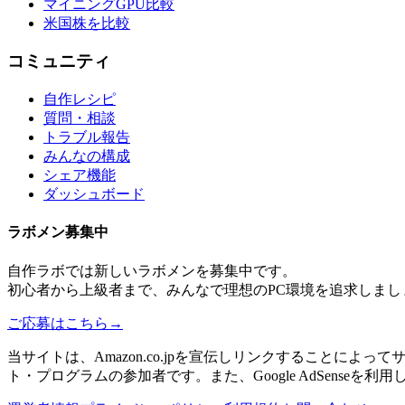
マイニングGPU比較
米国株を比較
コミュニティ
自作レシピ
質問・相談
トラブル報告
みんなの構成
シェア機能
ダッシュボード
ラボメン
募集中
自作ラボ
では新しい
ラボメン
を募集中です。
初心者から上級者まで、みんなで理想のPC環境を追求しまし
ご応募はこちら
→
当サイトは、Amazon.co.jpを宣伝しリンクすることに
ト・プログラムの参加者です。また、Google AdSenseを