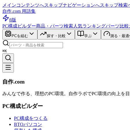
メインコンテンツへスキップ
ナビゲーションへスキップ
検索
自作.com 用語集
β版
PC構成ビルダー
商品・パーツ検索
人気ランキング
パーツ比較
PCを組む
探す・比較
学ぶ
測る・最適
⌘K
自作.com
みんなで作る、理想のPC環境
。
自作ラボ
でPC環境の向上を
PC構成ビルダー
PC構成をつくる
BTOパソコン