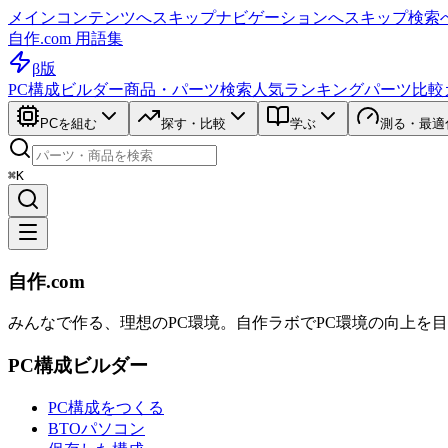
メインコンテンツへスキップ
ナビゲーションへスキップ
検索
自作.com 用語集
β版
PC構成ビルダー
商品・パーツ検索
人気ランキング
パーツ比較
PCを組む
探す・比較
学ぶ
測る・最適
⌘K
自作.com
みんなで作る、理想のPC環境
。
自作ラボ
でPC環境の向上を
PC構成ビルダー
PC構成をつくる
BTOパソコン