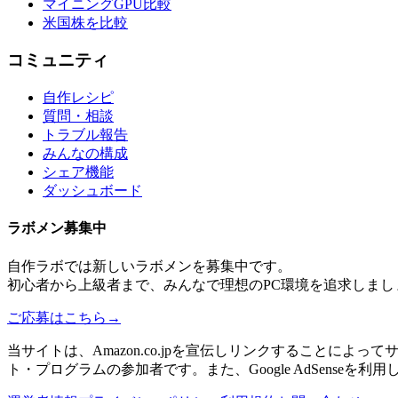
マイニングGPU比較
米国株を比較
コミュニティ
自作レシピ
質問・相談
トラブル報告
みんなの構成
シェア機能
ダッシュボード
ラボメン
募集中
自作ラボ
では新しい
ラボメン
を募集中です。
初心者から上級者まで、みんなで理想のPC環境を追求しまし
ご応募はこちら
→
当サイトは、Amazon.co.jpを宣伝しリンクすることに
ト・プログラムの参加者です。また、Google AdSenseを