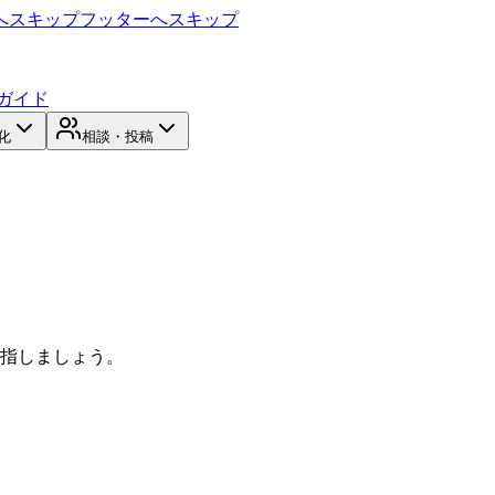
へスキップ
フッターへスキップ
ガイド
化
相談・投稿
目指しましょう。