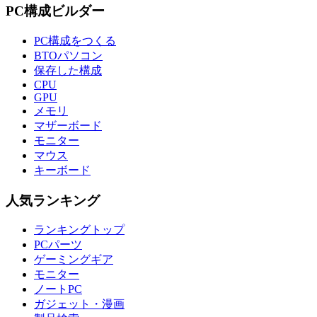
PC構成ビルダー
PC構成をつくる
BTOパソコン
保存した構成
CPU
GPU
メモリ
マザーボード
モニター
マウス
キーボード
人気ランキング
ランキングトップ
PCパーツ
ゲーミングギア
モニター
ノートPC
ガジェット・漫画