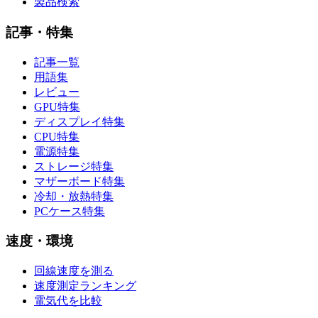
製品検索
記事・特集
記事一覧
用語集
レビュー
GPU特集
ディスプレイ特集
CPU特集
電源特集
ストレージ特集
マザーボード特集
冷却・放熱特集
PCケース特集
速度・環境
回線速度を測る
速度測定ランキング
電気代を比較