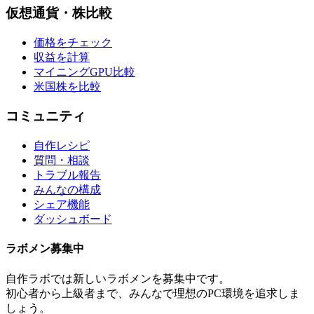
仮想通貨・株比較
価格をチェック
収益を計算
マイニングGPU比較
米国株を比較
コミュニティ
自作レシピ
質問・相談
トラブル報告
みんなの構成
シェア機能
ダッシュボード
ラボメン
募集中
自作ラボ
では新しい
ラボメン
を募集中です。
初心者から上級者まで、みんなで理想のPC環境を追求しま
しょう。