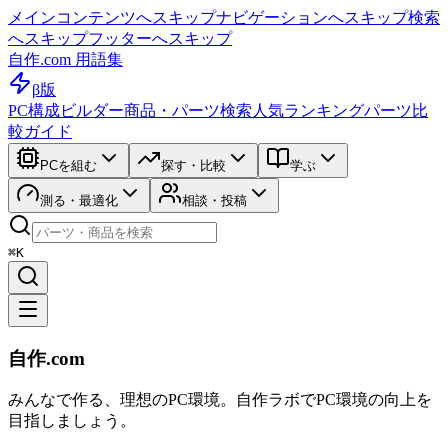
メインコンテンツへスキップ
ナビゲーションへスキップ
検索
へスキップ
フッターへスキップ
自作.com 用語集
β版
PC構成ビルダー
商品・パーツ検索
人気ランキング
パーツ比
較ガイド
PCを組む
探す・比較
学ぶ
測る・最適化
相談・投稿
⌘K
自作.com
みんなで作る、理想のPC環境
。
自作ラボ
でPC環境の向上を
目指しましょう。