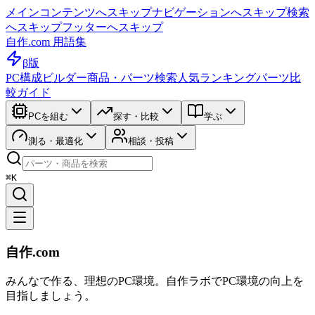
メインコンテンツへスキップ
ナビゲーションへスキップ
検索
へスキップ
フッターへスキップ
自作.com 用語集
β版
PC構成ビルダー
商品・パーツ検索
人気ランキング
パーツ比
較ガイド
PCを組む
探す・比較
学ぶ
測る・最適化
相談・投稿
⌘K
自作.com
みんなで作る、理想のPC環境
。
自作ラボ
でPC環境の向上を
目指しましょう。