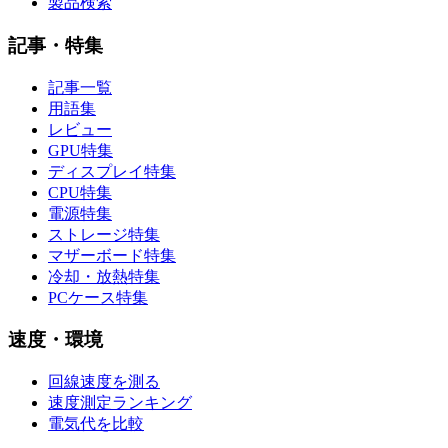
製品検索
記事・特集
記事一覧
用語集
レビュー
GPU特集
ディスプレイ特集
CPU特集
電源特集
ストレージ特集
マザーボード特集
冷却・放熱特集
PCケース特集
速度・環境
回線速度を測る
速度測定ランキング
電気代を比較