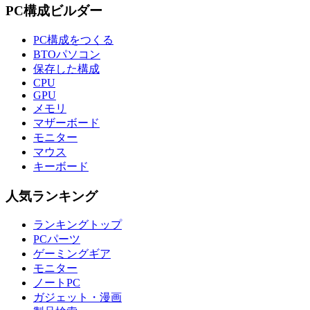
PC構成ビルダー
PC構成をつくる
BTOパソコン
保存した構成
CPU
GPU
メモリ
マザーボード
モニター
マウス
キーボード
人気ランキング
ランキングトップ
PCパーツ
ゲーミングギア
モニター
ノートPC
ガジェット・漫画