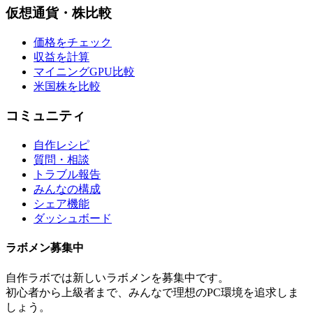
仮想通貨・株比較
価格をチェック
収益を計算
マイニングGPU比較
米国株を比較
コミュニティ
自作レシピ
質問・相談
トラブル報告
みんなの構成
シェア機能
ダッシュボード
ラボメン
募集中
自作ラボ
では新しい
ラボメン
を募集中です。
初心者から上級者まで、みんなで理想のPC環境を追求しま
しょう。