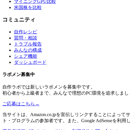
マイニングGPU比較
米国株を比較
コミュニティ
自作レシピ
質問・相談
トラブル報告
みんなの構成
シェア機能
ダッシュボード
ラボメン
募集中
自作ラボ
では新しい
ラボメン
を募集中です。
初心者から上級者まで、みんなで理想のPC環境を追求しまし
ご応募はこちら
→
当サイトは、Amazon.co.jpを宣伝しリンクすることに
ト・プログラムの参加者です。また、Google AdSenseを