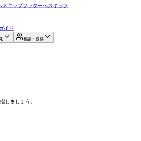
へスキップ
フッターへスキップ
ガイド
化
相談・投稿
目指しましょう。