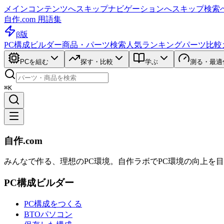
メインコンテンツへスキップ
ナビゲーションへスキップ
検索
自作.com 用語集
β版
PC構成ビルダー
商品・パーツ検索
人気ランキング
パーツ比較
PCを組む
探す・比較
学ぶ
測る・最適
⌘K
自作.com
みんなで作る、理想のPC環境
。
自作ラボ
でPC環境の向上を
PC構成ビルダー
PC構成をつくる
BTOパソコン