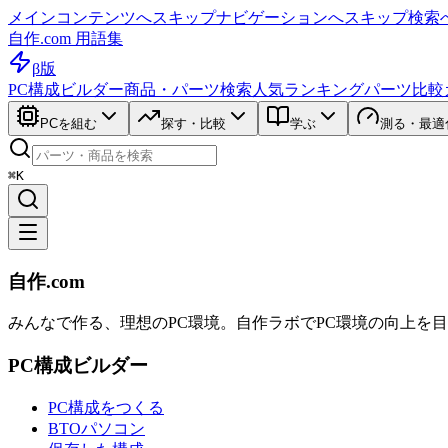
メインコンテンツへスキップ
ナビゲーションへスキップ
検索
自作.com 用語集
β版
PC構成ビルダー
商品・パーツ検索
人気ランキング
パーツ比較
PCを組む
探す・比較
学ぶ
測る・最適
⌘K
自作.com
みんなで作る、理想のPC環境
。
自作ラボ
でPC環境の向上を
PC構成ビルダー
PC構成をつくる
BTOパソコン