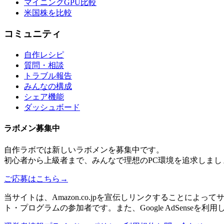
マイニングGPU比較
米国株を比較
コミュニティ
自作レシピ
質問・相談
トラブル報告
みんなの構成
シェア機能
ダッシュボード
ラボメン
募集中
自作ラボ
では新しい
ラボメン
を募集中です。
初心者から上級者まで、みんなで理想のPC環境を追求しまし
ご応募はこちら
→
当サイトは、Amazon.co.jpを宣伝しリンクすることに
ト・プログラムの参加者です。また、Google AdSenseを