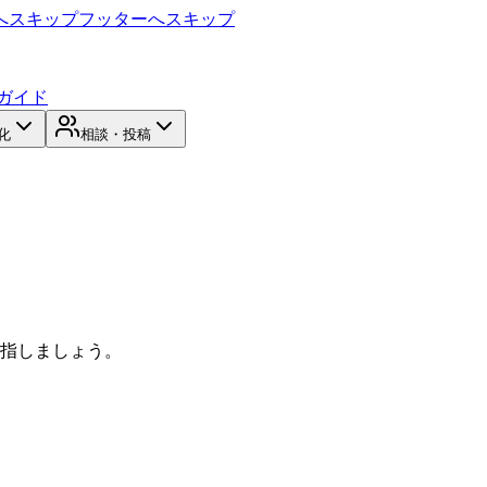
へスキップ
フッターへスキップ
ガイド
化
相談・投稿
目指しましょう。