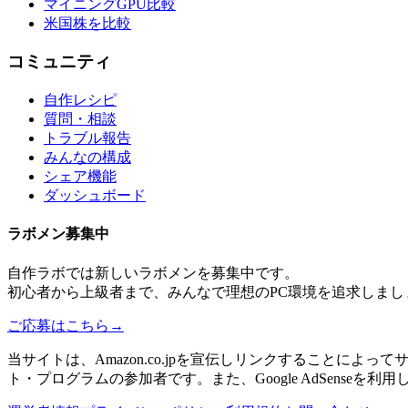
マイニングGPU比較
米国株を比較
コミュニティ
自作レシピ
質問・相談
トラブル報告
みんなの構成
シェア機能
ダッシュボード
ラボメン
募集中
自作ラボ
では新しい
ラボメン
を募集中です。
初心者から上級者まで、みんなで理想のPC環境を追求しまし
ご応募はこちら
→
当サイトは、Amazon.co.jpを宣伝しリンクすることに
ト・プログラムの参加者です。また、Google AdSenseを