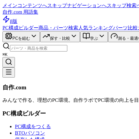
メインコンテンツへスキップ
ナビゲーションへスキップ
検索
自作.com 用語集
β版
PC構成ビルダー
商品・パーツ検索
人気ランキング
パーツ比較
PCを組む
探す・比較
学ぶ
測る・最適
⌘K
自作.com
みんなで作る、理想のPC環境
。
自作ラボ
でPC環境の向上を
PC構成ビルダー
PC構成をつくる
BTOパソコン