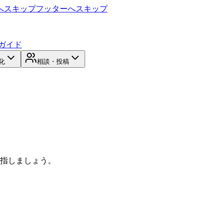
へスキップ
フッターへスキップ
ガイド
化
相談・投稿
目指しましょう。