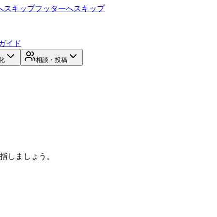
へスキップ
フッターへスキップ
ガイド
化
相談・投稿
目指しましょう。