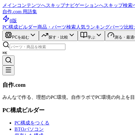
メインコンテンツへスキップ
ナビゲーションへスキップ
検索
自作.com 用語集
β版
PC構成ビルダー
商品・パーツ検索
人気ランキング
パーツ比較
PCを組む
探す・比較
学ぶ
測る・最適
⌘K
自作.com
みんなで作る、理想のPC環境
。
自作ラボ
でPC環境の向上を
PC構成ビルダー
PC構成をつくる
BTOパソコン