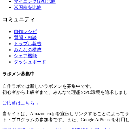
マイニングGPU比較
米国株を比較
コミュニティ
自作レシピ
質問・相談
トラブル報告
みんなの構成
シェア機能
ダッシュボード
ラボメン
募集中
自作ラボ
では新しい
ラボメン
を募集中です。
初心者から上級者まで、みんなで理想のPC環境を追求しまし
ご応募はこちら
→
当サイトは、Amazon.co.jpを宣伝しリンクすることに
ト・プログラムの参加者です。また、Google AdSenseを