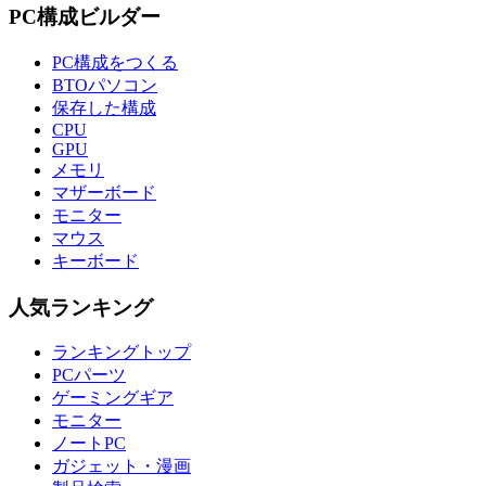
PC構成ビルダー
PC構成をつくる
BTOパソコン
保存した構成
CPU
GPU
メモリ
マザーボード
モニター
マウス
キーボード
人気ランキング
ランキングトップ
PCパーツ
ゲーミングギア
モニター
ノートPC
ガジェット・漫画