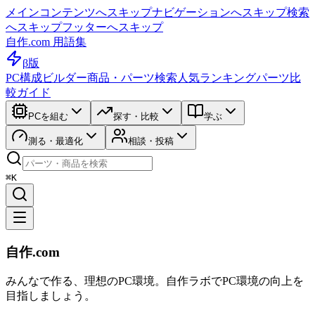
メインコンテンツへスキップ
ナビゲーションへスキップ
検索
へスキップ
フッターへスキップ
自作.com 用語集
β版
PC構成ビルダー
商品・パーツ検索
人気ランキング
パーツ比
較ガイド
PCを組む
探す・比較
学ぶ
測る・最適化
相談・投稿
⌘K
自作.com
みんなで作る、理想のPC環境
。
自作ラボ
でPC環境の向上を
目指しましょう。