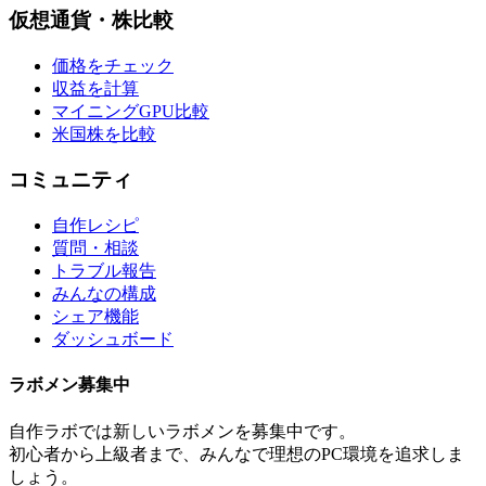
仮想通貨・株比較
価格をチェック
収益を計算
マイニングGPU比較
米国株を比較
コミュニティ
自作レシピ
質問・相談
トラブル報告
みんなの構成
シェア機能
ダッシュボード
ラボメン
募集中
自作ラボ
では新しい
ラボメン
を募集中です。
初心者から上級者まで、みんなで理想のPC環境を追求しま
しょう。