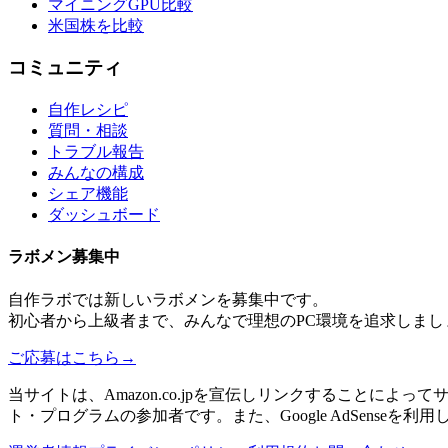
マイニングGPU比較
米国株を比較
コミュニティ
自作レシピ
質問・相談
トラブル報告
みんなの構成
シェア機能
ダッシュボード
ラボメン
募集中
自作ラボ
では新しい
ラボメン
を募集中です。
初心者から上級者まで、みんなで理想のPC環境を追求しまし
ご応募はこちら
→
当サイトは、Amazon.co.jpを宣伝しリンクすることに
ト・プログラムの参加者です。また、Google AdSenseを