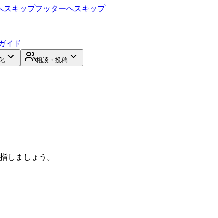
へスキップ
フッターへスキップ
ガイド
化
相談・投稿
目指しましょう。