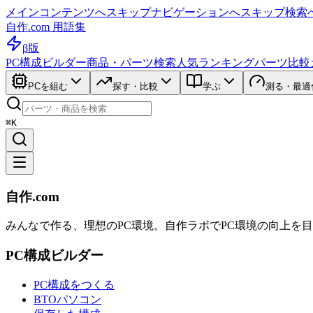
メインコンテンツへスキップ
ナビゲーションへスキップ
検索
自作.com 用語集
β版
PC構成ビルダー
商品・パーツ検索
人気ランキング
パーツ比較
PCを組む
探す・比較
学ぶ
測る・最適
⌘K
自作.com
みんなで作る、理想のPC環境
。
自作ラボ
でPC環境の向上を
PC構成ビルダー
PC構成をつくる
BTOパソコン