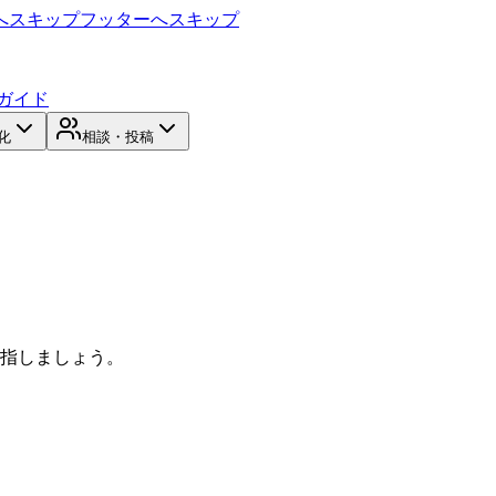
へスキップ
フッターへスキップ
ガイド
化
相談・投稿
目指しましょう。