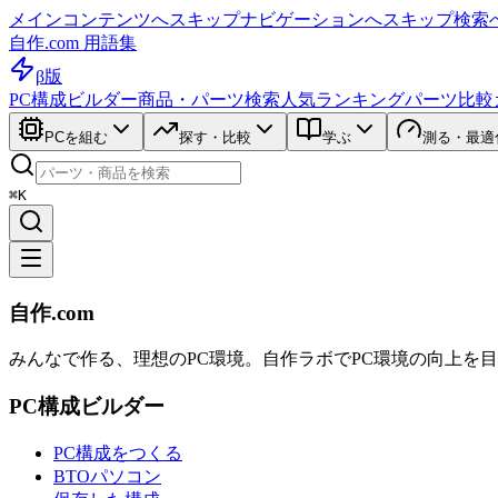
メインコンテンツへスキップ
ナビゲーションへスキップ
検索
自作.com 用語集
β版
PC構成ビルダー
商品・パーツ検索
人気ランキング
パーツ比較
PCを組む
探す・比較
学ぶ
測る・最適
⌘K
自作.com
みんなで作る、理想のPC環境
。
自作ラボ
でPC環境の向上を
PC構成ビルダー
PC構成をつくる
BTOパソコン