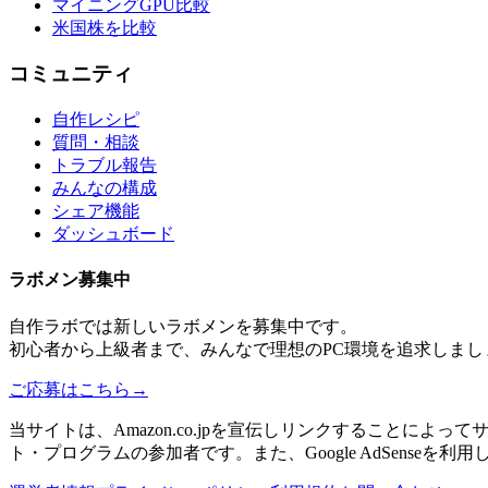
マイニングGPU比較
米国株を比較
コミュニティ
自作レシピ
質問・相談
トラブル報告
みんなの構成
シェア機能
ダッシュボード
ラボメン
募集中
自作ラボ
では新しい
ラボメン
を募集中です。
初心者から上級者まで、みんなで理想のPC環境を追求しまし
ご応募はこちら
→
当サイトは、Amazon.co.jpを宣伝しリンクすることに
ト・プログラムの参加者です。また、Google AdSenseを