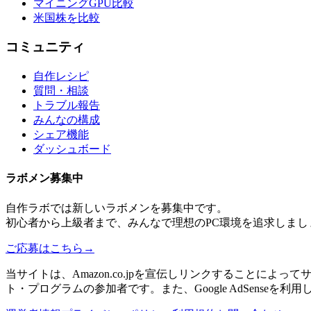
マイニングGPU比較
米国株を比較
コミュニティ
自作レシピ
質問・相談
トラブル報告
みんなの構成
シェア機能
ダッシュボード
ラボメン
募集中
自作ラボ
では新しい
ラボメン
を募集中です。
初心者から上級者まで、みんなで理想のPC環境を追求しまし
ご応募はこちら
→
当サイトは、Amazon.co.jpを宣伝しリンクすることに
ト・プログラムの参加者です。また、Google AdSenseを