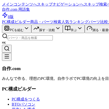
メインコンテンツへスキップ
ナビゲーションへスキップ
検索
自作.com 用語集
β版
PC構成ビルダー
商品・パーツ検索
人気ランキング
パーツ比較
PCを組む
探す・比較
学ぶ
測る・最適
⌘K
自作.com
みんなで作る、理想のPC環境
。
自作ラボ
でPC環境の向上を
PC構成ビルダー
PC構成をつくる
BTOパソコン