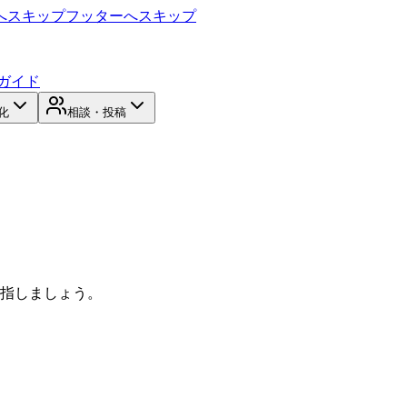
へスキップ
フッターへスキップ
ガイド
化
相談・投稿
目指しましょう。