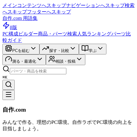
メインコンテンツへスキップ
ナビゲーションへスキップ
検索
へスキップ
フッターへスキップ
自作.com 用語集
β版
PC構成ビルダー
商品・パーツ検索
人気ランキング
パーツ比
較ガイド
PCを組む
探す・比較
学ぶ
測る・最適化
相談・投稿
⌘K
自作.com
みんなで作る、理想のPC環境
。
自作ラボ
でPC環境の向上を
目指しましょう。