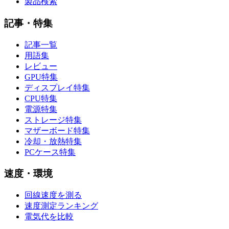
製品検索
記事・特集
記事一覧
用語集
レビュー
GPU特集
ディスプレイ特集
CPU特集
電源特集
ストレージ特集
マザーボード特集
冷却・放熱特集
PCケース特集
速度・環境
回線速度を測る
速度測定ランキング
電気代を比較