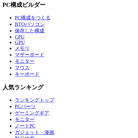
PC構成ビルダー
PC構成をつくる
BTOパソコン
保存した構成
CPU
GPU
メモリ
マザーボード
モニター
マウス
キーボード
人気ランキング
ランキングトップ
PCパーツ
ゲーミングギア
モニター
ノートPC
ガジェット・漫画