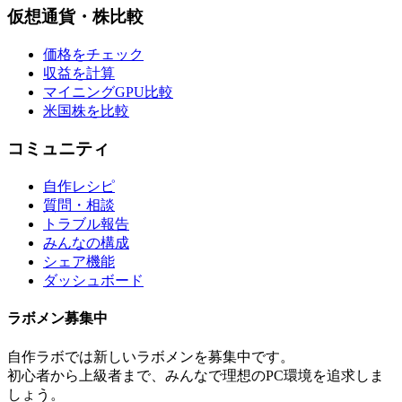
仮想通貨・株比較
価格をチェック
収益を計算
マイニングGPU比較
米国株を比較
コミュニティ
自作レシピ
質問・相談
トラブル報告
みんなの構成
シェア機能
ダッシュボード
ラボメン
募集中
自作ラボ
では新しい
ラボメン
を募集中です。
初心者から上級者まで、みんなで理想のPC環境を追求しま
しょう。