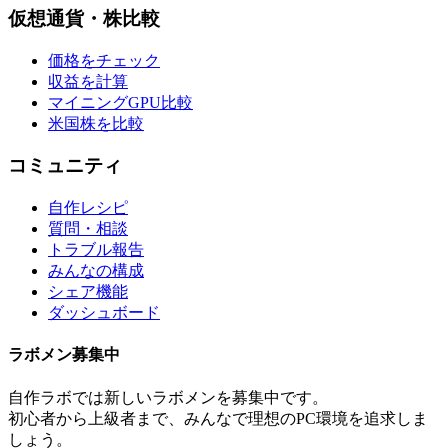
仮想通貨・株比較
価格をチェック
収益を計算
マイニングGPU比較
米国株を比較
コミュニティ
自作レシピ
質問・相談
トラブル報告
みんなの構成
シェア機能
ダッシュボード
ラボメン
募集中
自作ラボ
では新しい
ラボメン
を募集中です。
初心者から上級者まで、みんなで理想のPC環境を追求しま
しょう。