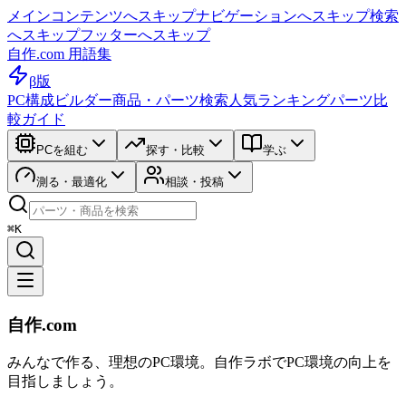
メインコンテンツへスキップ
ナビゲーションへスキップ
検索
へスキップ
フッターへスキップ
自作.com 用語集
β版
PC構成ビルダー
商品・パーツ検索
人気ランキング
パーツ比
較ガイド
PCを組む
探す・比較
学ぶ
測る・最適化
相談・投稿
⌘K
自作.com
みんなで作る、理想のPC環境
。
自作ラボ
でPC環境の向上を
目指しましょう。