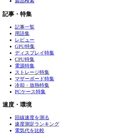
製品検索
記事・特集
記事一覧
用語集
レビュー
GPU特集
ディスプレイ特集
CPU特集
電源特集
ストレージ特集
マザーボード特集
冷却・放熱特集
PCケース特集
速度・環境
回線速度を測る
速度測定ランキング
電気代を比較