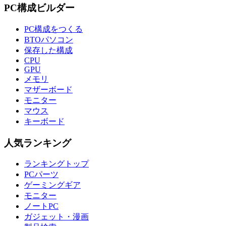
PC構成ビルダー
PC構成をつくる
BTOパソコン
保存した構成
CPU
GPU
メモリ
マザーボード
モニター
マウス
キーボード
人気ランキング
ランキングトップ
PCパーツ
ゲーミングギア
モニター
ノートPC
ガジェット・漫画