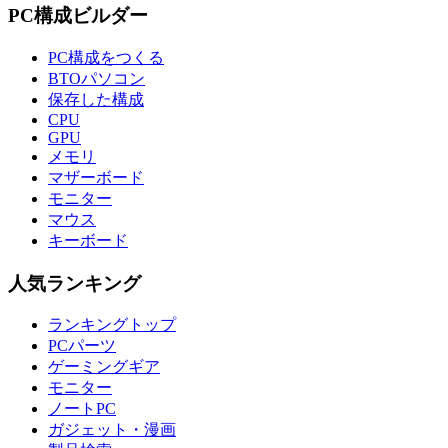
PC構成ビルダー
PC構成をつくる
BTOパソコン
保存した構成
CPU
GPU
メモリ
マザーボード
モニター
マウス
キーボード
人気ランキング
ランキングトップ
PCパーツ
ゲーミングギア
モニター
ノートPC
ガジェット・漫画