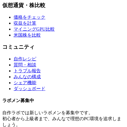
仮想通貨・株比較
価格をチェック
収益を計算
マイニングGPU比較
米国株を比較
コミュニティ
自作レシピ
質問・相談
トラブル報告
みんなの構成
シェア機能
ダッシュボード
ラボメン
募集中
自作ラボ
では新しい
ラボメン
を募集中です。
初心者から上級者まで、みんなで理想のPC環境を追求しま
しょう。