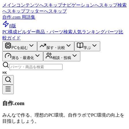
メインコンテンツへスキップ
ナビゲーションへスキップ
検索
へスキップ
フッターへスキップ
自作.com 用語集
β版
PC構成ビルダー
商品・パーツ検索
人気ランキング
パーツ比
較ガイド
PCを組む
探す・比較
学ぶ
測る・最適化
相談・投稿
⌘K
自作.com
みんなで作る、理想のPC環境
。
自作ラボ
でPC環境の向上を
目指しましょう。