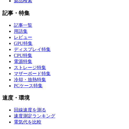
製品検索
記事・特集
記事一覧
用語集
レビュー
GPU特集
ディスプレイ特集
CPU特集
電源特集
ストレージ特集
マザーボード特集
冷却・放熱特集
PCケース特集
速度・環境
回線速度を測る
速度測定ランキング
電気代を比較