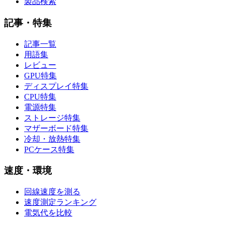
製品検索
記事・特集
記事一覧
用語集
レビュー
GPU特集
ディスプレイ特集
CPU特集
電源特集
ストレージ特集
マザーボード特集
冷却・放熱特集
PCケース特集
速度・環境
回線速度を測る
速度測定ランキング
電気代を比較