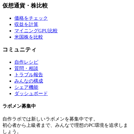
仮想通貨・株比較
価格をチェック
収益を計算
マイニングGPU比較
米国株を比較
コミュニティ
自作レシピ
質問・相談
トラブル報告
みんなの構成
シェア機能
ダッシュボード
ラボメン
募集中
自作ラボ
では新しい
ラボメン
を募集中です。
初心者から上級者まで、みんなで理想のPC環境を追求しま
しょう。