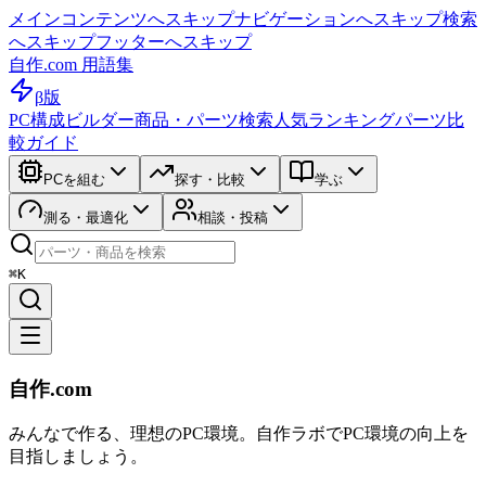
メインコンテンツへスキップ
ナビゲーションへスキップ
検索
へスキップ
フッターへスキップ
自作.com 用語集
β版
PC構成ビルダー
商品・パーツ検索
人気ランキング
パーツ比
較ガイド
PCを組む
探す・比較
学ぶ
測る・最適化
相談・投稿
⌘K
自作.com
みんなで作る、理想のPC環境
。
自作ラボ
でPC環境の向上を
目指しましょう。