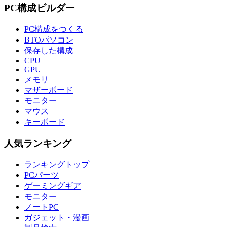
PC構成ビルダー
PC構成をつくる
BTOパソコン
保存した構成
CPU
GPU
メモリ
マザーボード
モニター
マウス
キーボード
人気ランキング
ランキングトップ
PCパーツ
ゲーミングギア
モニター
ノートPC
ガジェット・漫画