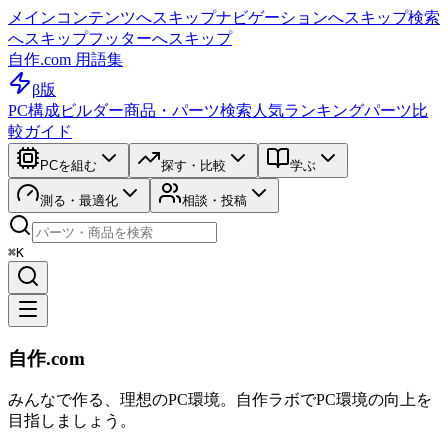
メインコンテンツへスキップ
ナビゲーションへスキップ
検索
へスキップ
フッターへスキップ
自作.com 用語集
β版
PC構成ビルダー
商品・パーツ検索
人気ランキング
パーツ比
較ガイド
PCを組む
探す・比較
学ぶ
測る・最適化
相談・投稿
⌘K
自作.com
みんなで作る、理想のPC環境
。
自作ラボ
でPC環境の向上を
目指しましょう。