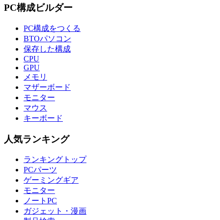
PC構成ビルダー
PC構成をつくる
BTOパソコン
保存した構成
CPU
GPU
メモリ
マザーボード
モニター
マウス
キーボード
人気ランキング
ランキングトップ
PCパーツ
ゲーミングギア
モニター
ノートPC
ガジェット・漫画