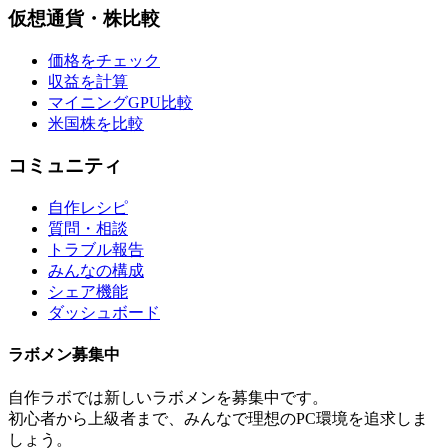
仮想通貨・株比較
価格をチェック
収益を計算
マイニングGPU比較
米国株を比較
コミュニティ
自作レシピ
質問・相談
トラブル報告
みんなの構成
シェア機能
ダッシュボード
ラボメン
募集中
自作ラボ
では新しい
ラボメン
を募集中です。
初心者から上級者まで、みんなで理想のPC環境を追求しま
しょう。