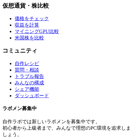
仮想通貨・株比較
価格をチェック
収益を計算
マイニングGPU比較
米国株を比較
コミュニティ
自作レシピ
質問・相談
トラブル報告
みんなの構成
シェア機能
ダッシュボード
ラボメン
募集中
自作ラボ
では新しい
ラボメン
を募集中です。
初心者から上級者まで、みんなで理想のPC環境を追求しま
しょう。