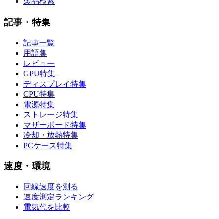
製品検索
記事・特集
記事一覧
用語集
レビュー
GPU特集
ディスプレイ特集
CPU特集
電源特集
ストレージ特集
マザーボード特集
冷却・放熱特集
PCケース特集
速度・環境
回線速度を測る
速度測定ランキング
電気代を比較