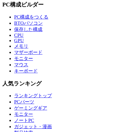
PC構成ビルダー
PC構成をつくる
BTOパソコン
保存した構成
CPU
GPU
メモリ
マザーボード
モニター
マウス
キーボード
人気ランキング
ランキングトップ
PCパーツ
ゲーミングギア
モニター
ノートPC
ガジェット・漫画