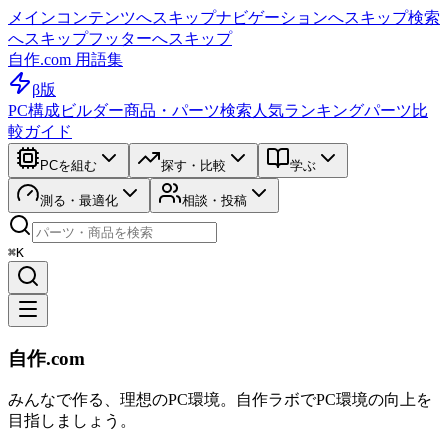
メインコンテンツへスキップ
ナビゲーションへスキップ
検索
へスキップ
フッターへスキップ
自作.com 用語集
β版
PC構成ビルダー
商品・パーツ検索
人気ランキング
パーツ比
較ガイド
PCを組む
探す・比較
学ぶ
測る・最適化
相談・投稿
⌘K
自作.com
みんなで作る、理想のPC環境
。
自作ラボ
でPC環境の向上を
目指しましょう。