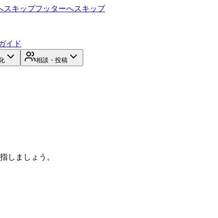
へスキップ
フッターへスキップ
ガイド
化
相談・投稿
目指しましょう。