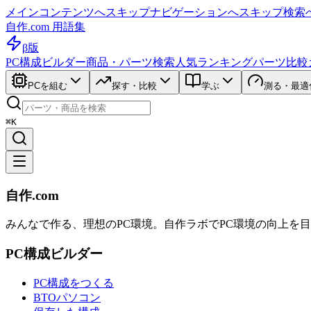
メインコンテンツへスキップ
ナビゲーションへスキップ
検索
自作.com 用語集
β版
PC構成ビルダー
商品・パーツ検索
人気ランキング
パーツ比較
PCを組む
探す・比較
学ぶ
測る・最適
⌘K
自作.com
みんなで作る、理想のPC環境
。
自作ラボ
でPC環境の向上を
PC構成ビルダー
PC構成をつくる
BTOパソコン