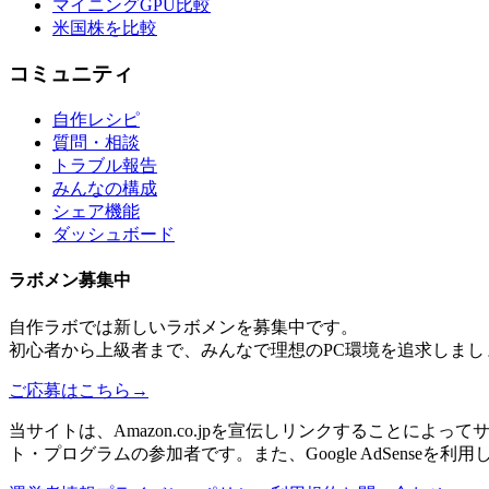
マイニングGPU比較
米国株を比較
コミュニティ
自作レシピ
質問・相談
トラブル報告
みんなの構成
シェア機能
ダッシュボード
ラボメン
募集中
自作ラボ
では新しい
ラボメン
を募集中です。
初心者から上級者まで、みんなで理想のPC環境を追求しまし
ご応募はこちら
→
当サイトは、Amazon.co.jpを宣伝しリンクすることに
ト・プログラムの参加者です。また、Google AdSenseを