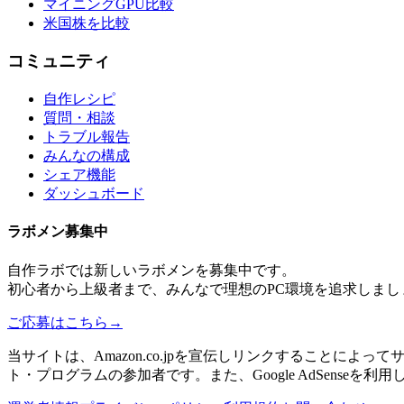
マイニングGPU比較
米国株を比較
コミュニティ
自作レシピ
質問・相談
トラブル報告
みんなの構成
シェア機能
ダッシュボード
ラボメン
募集中
自作ラボ
では新しい
ラボメン
を募集中です。
初心者から上級者まで、みんなで理想のPC環境を追求しまし
ご応募はこちら
→
当サイトは、Amazon.co.jpを宣伝しリンクすることに
ト・プログラムの参加者です。また、Google AdSenseを