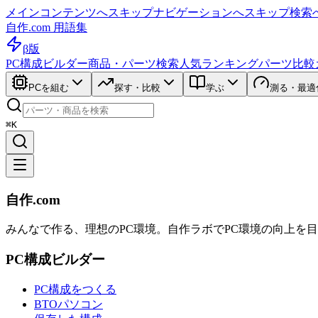
メインコンテンツへスキップ
ナビゲーションへスキップ
検索
自作.com 用語集
β版
PC構成ビルダー
商品・パーツ検索
人気ランキング
パーツ比較
PCを組む
探す・比較
学ぶ
測る・最適
⌘K
自作.com
みんなで作る、理想のPC環境
。
自作ラボ
でPC環境の向上を
PC構成ビルダー
PC構成をつくる
BTOパソコン