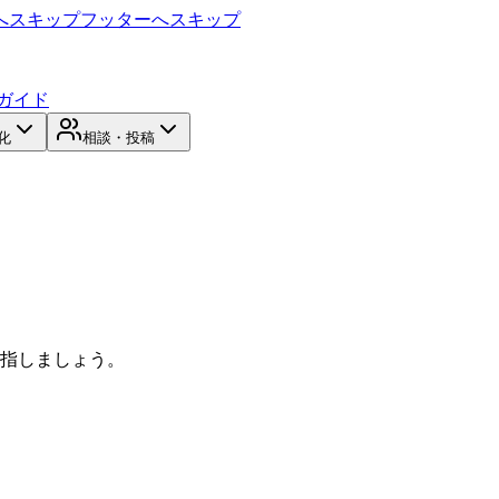
へスキップ
フッターへスキップ
ガイド
化
相談・投稿
目指しましょう。