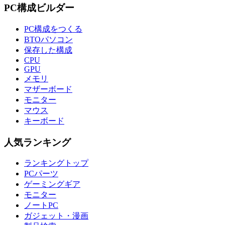
PC構成ビルダー
PC構成をつくる
BTOパソコン
保存した構成
CPU
GPU
メモリ
マザーボード
モニター
マウス
キーボード
人気ランキング
ランキングトップ
PCパーツ
ゲーミングギア
モニター
ノートPC
ガジェット・漫画