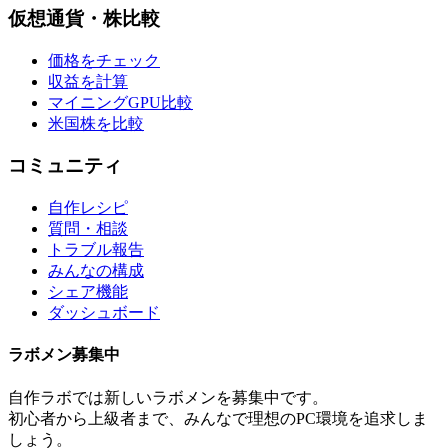
仮想通貨・株比較
価格をチェック
収益を計算
マイニングGPU比較
米国株を比較
コミュニティ
自作レシピ
質問・相談
トラブル報告
みんなの構成
シェア機能
ダッシュボード
ラボメン
募集中
自作ラボ
では新しい
ラボメン
を募集中です。
初心者から上級者まで、みんなで理想のPC環境を追求しま
しょう。