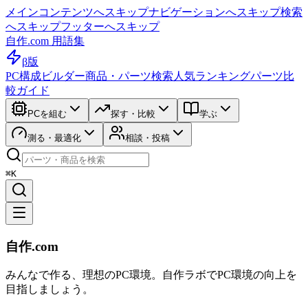
メインコンテンツへスキップ
ナビゲーションへスキップ
検索
へスキップ
フッターへスキップ
自作.com 用語集
β版
PC構成ビルダー
商品・パーツ検索
人気ランキング
パーツ比
較ガイド
PCを組む
探す・比較
学ぶ
測る・最適化
相談・投稿
⌘K
自作.com
みんなで作る、理想のPC環境
。
自作ラボ
でPC環境の向上を
目指しましょう。