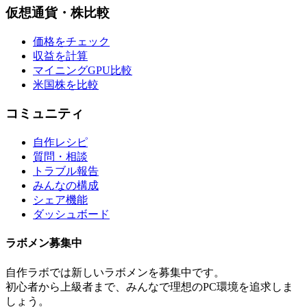
仮想通貨・株比較
価格をチェック
収益を計算
マイニングGPU比較
米国株を比較
コミュニティ
自作レシピ
質問・相談
トラブル報告
みんなの構成
シェア機能
ダッシュボード
ラボメン
募集中
自作ラボ
では新しい
ラボメン
を募集中です。
初心者から上級者まで、みんなで理想のPC環境を追求しま
しょう。