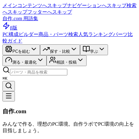
メインコンテンツへスキップ
ナビゲーションへスキップ
検索
へスキップ
フッターへスキップ
自作.com 用語集
β版
PC構成ビルダー
商品・パーツ検索
人気ランキング
パーツ比
較ガイド
PCを組む
探す・比較
学ぶ
測る・最適化
相談・投稿
⌘K
自作.com
みんなで作る、理想のPC環境
。
自作ラボ
でPC環境の向上を
目指しましょう。