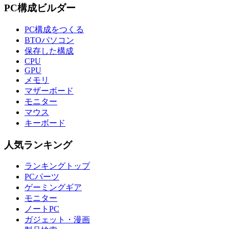
PC構成ビルダー
PC構成をつくる
BTOパソコン
保存した構成
CPU
GPU
メモリ
マザーボード
モニター
マウス
キーボード
人気ランキング
ランキングトップ
PCパーツ
ゲーミングギア
モニター
ノートPC
ガジェット・漫画