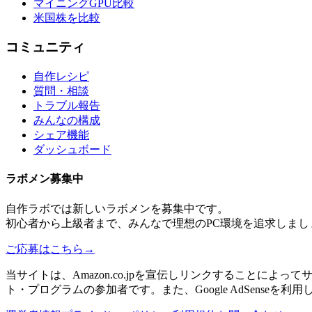
マイニングGPU比較
米国株を比較
コミュニティ
自作レシピ
質問・相談
トラブル報告
みんなの構成
シェア機能
ダッシュボード
ラボメン
募集中
自作ラボ
では新しい
ラボメン
を募集中です。
初心者から上級者まで、みんなで理想のPC環境を追求しまし
ご応募はこちら
→
当サイトは、Amazon.co.jpを宣伝しリンクすることに
ト・プログラムの参加者です。また、Google AdSenseを