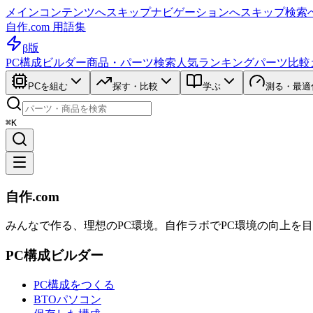
メインコンテンツへスキップ
ナビゲーションへスキップ
検索
自作.com 用語集
β版
PC構成ビルダー
商品・パーツ検索
人気ランキング
パーツ比較
PCを組む
探す・比較
学ぶ
測る・最適
⌘K
自作.com
みんなで作る、理想のPC環境
。
自作ラボ
でPC環境の向上を
PC構成ビルダー
PC構成をつくる
BTOパソコン