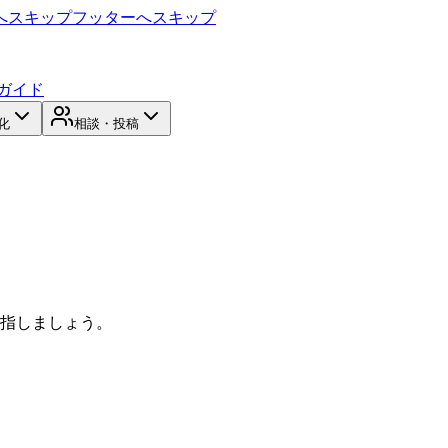
へスキップ
フッターへスキップ
ガイド
化
相談・投稿
目指しましょう。