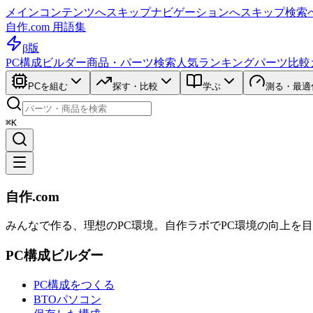
メインコンテンツへスキップ
ナビゲーションへスキップ
検索
自作.com 用語集
β版
PC構成ビルダー
商品・パーツ検索
人気ランキング
パーツ比較
PCを組む
探す・比較
学ぶ
測る・最適
⌘K
自作.com
みんなで作る、理想のPC環境
。
自作ラボ
でPC環境の向上を
PC構成ビルダー
PC構成をつくる
BTOパソコン