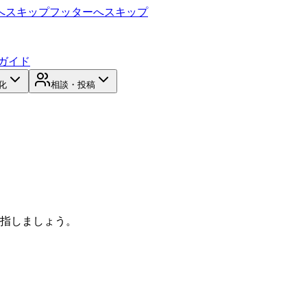
へスキップ
フッターへスキップ
ガイド
化
相談・投稿
目指しましょう。