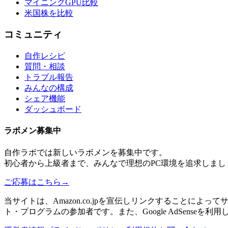
マイニングGPU比較
米国株を比較
コミュニティ
自作レシピ
質問・相談
トラブル報告
みんなの構成
シェア機能
ダッシュボード
ラボメン
募集中
自作ラボ
では新しい
ラボメン
を募集中です。
初心者から上級者まで、みんなで理想のPC環境を追求しまし
ご応募はこちら
→
当サイトは、Amazon.co.jpを宣伝しリンクすることに
ト・プログラムの参加者です。また、Google AdSenseを