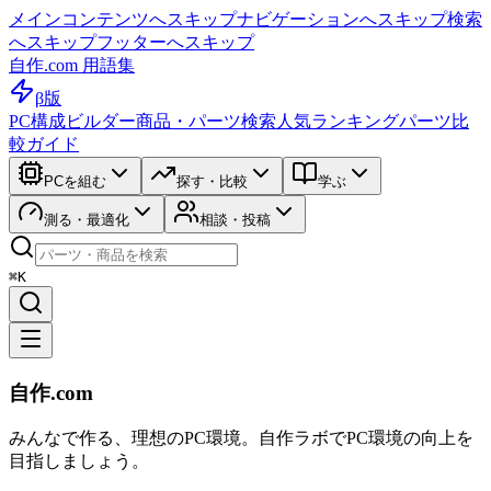
メインコンテンツへスキップ
ナビゲーションへスキップ
検索
へスキップ
フッターへスキップ
自作.com 用語集
β版
PC構成ビルダー
商品・パーツ検索
人気ランキング
パーツ比
較ガイド
PCを組む
探す・比較
学ぶ
測る・最適化
相談・投稿
⌘K
自作.com
みんなで作る、理想のPC環境
。
自作ラボ
でPC環境の向上を
目指しましょう。