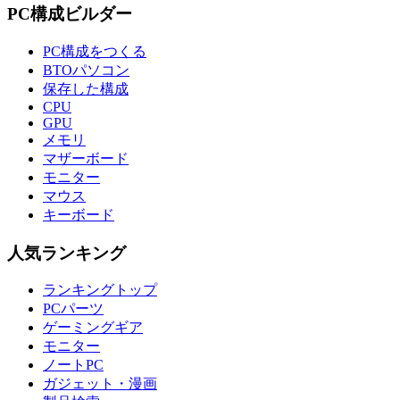
PC構成ビルダー
PC構成をつくる
BTOパソコン
保存した構成
CPU
GPU
メモリ
マザーボード
モニター
マウス
キーボード
人気ランキング
ランキングトップ
PCパーツ
ゲーミングギア
モニター
ノートPC
ガジェット・漫画