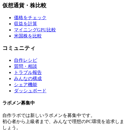
仮想通貨・株比較
価格をチェック
収益を計算
マイニングGPU比較
米国株を比較
コミュニティ
自作レシピ
質問・相談
トラブル報告
みんなの構成
シェア機能
ダッシュボード
ラボメン
募集中
自作ラボ
では新しい
ラボメン
を募集中です。
初心者から上級者まで、みんなで理想のPC環境を追求しま
しょう。