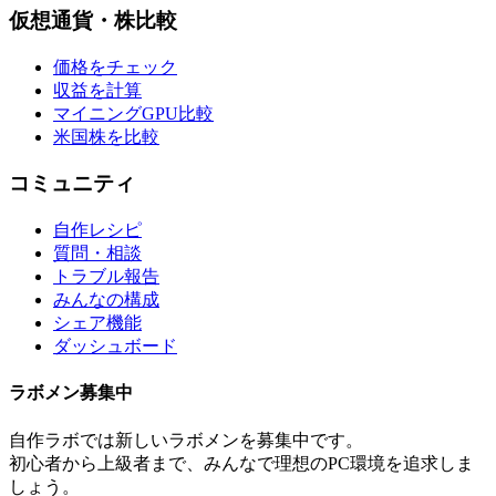
仮想通貨・株比較
価格をチェック
収益を計算
マイニングGPU比較
米国株を比較
コミュニティ
自作レシピ
質問・相談
トラブル報告
みんなの構成
シェア機能
ダッシュボード
ラボメン
募集中
自作ラボ
では新しい
ラボメン
を募集中です。
初心者から上級者まで、みんなで理想のPC環境を追求しま
しょう。