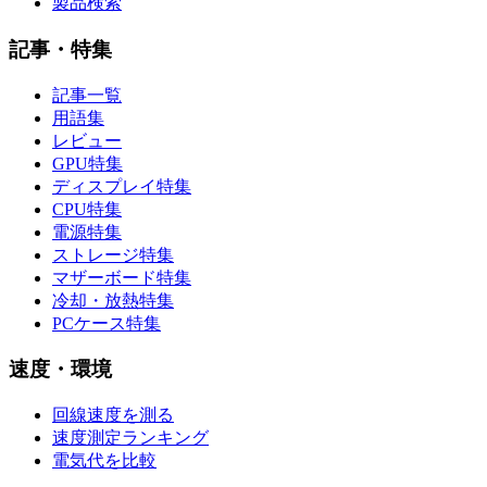
製品検索
記事・特集
記事一覧
用語集
レビュー
GPU特集
ディスプレイ特集
CPU特集
電源特集
ストレージ特集
マザーボード特集
冷却・放熱特集
PCケース特集
速度・環境
回線速度を測る
速度測定ランキング
電気代を比較