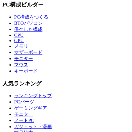
PC構成ビルダー
PC構成をつくる
BTOパソコン
保存した構成
CPU
GPU
メモリ
マザーボード
モニター
マウス
キーボード
人気ランキング
ランキングトップ
PCパーツ
ゲーミングギア
モニター
ノートPC
ガジェット・漫画