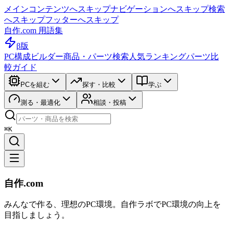
メインコンテンツへスキップ
ナビゲーションへスキップ
検索
へスキップ
フッターへスキップ
自作.com 用語集
β版
PC構成ビルダー
商品・パーツ検索
人気ランキング
パーツ比
較ガイド
PCを組む
探す・比較
学ぶ
測る・最適化
相談・投稿
⌘K
自作.com
みんなで作る、理想のPC環境
。
自作ラボ
でPC環境の向上を
目指しましょう。